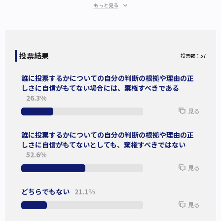
もっと見る
Princeton University Press, 2011：邦訳2025年1月、勁草書
房、上下巻）の冒頭で、次のように述べた。
「
うまく投票するための動機、知識、合理性、あるいは能力
投票結果
投票数：57
を欠いた市民は、投票を棄権すべきである
」（上巻7～8頁、
傍点は筆者追記）
誰に投票するかについての自分の判断の根拠や理由の正
しさに自信がもてない場合には、棄権すべきである
26.3%
私たちの多くは、選挙で投票するのは「投票しない」より
見る
も良いことである、と考えている。メディアでも同様に、投
票率の低下が問題視され、投票に行くよう広く呼びかけられ
誰に投票するかについての自分の判断の根拠や理由の正
ている。
しさに自信がもてないとしても、棄権すべきではない
52.6%
だが、投票率が上がれば、私たちの社会は本当に良くなる
見る
のだろうか。ブレナンは同書でこうも記している。
どちらでもない
21.1%
「明らかに、たくさんの人が投票すればするほど、社会はよ
見る
り民主的になる。だから何なのか？」（上巻、51頁）