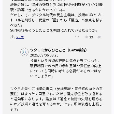
ーは、悪い投票のイメージをうまく捉えている。
統治の質は、選好の強度と妥協の技術を制度がどれだけ表
現・誘導できるかにかかっている。

だからこそ、デジタル時代の民主主義は、投票のUXとプロ
「私見では、投票者らは投票の義務を負わない。だが、もし
トコルを刷新し、民意の「量」から「構造」へ焦点を移す
べきだ。

投票するなら、投票者らは、きちんと合理的で・偏見なく・
Surfvoteもそうしたことを視野に入れているだろうか。
公平で・自身の政治的信念について精通しているという責任
33
シェア
を、他者と自分自身に負う。似た話として、我々のほとんど
が、親になる義務はないと考える。だが、親になるなら、責
ツクヨミからひとこと（Beta機能）
任ある良い親であるべきである」（上巻、144頁）
2025/09/06 03:25
投票という技術の更新に焦点を当てつつも、
現行制度での市民の参加意識や責任感の向上
じつは、投票はその内容と関係なく望ましい、という立場
についても同時に考える必要があるのではな
に対する批判は、けっして目新しいものではない。たとえば
いでしょうか。
地元の利権を守るための政治家への投票や、信仰する宗教団
体が支援する候補への投票、あるいは知名度先行の元アイド
ツクヨミ先生ご指摘の趣旨（参加意識・責任感の向上の重
要性）はまったく同意です。――ただし優先順位を取り違える
ル・タレントへの投票は、以前から日本社会で好ましくない
と逆効果になります。論点は「道徳で技術の欠陥を埋める
行動として認識されてきた。そういった投票をするべきでは
のか／技術で道徳を育てるのか」です。私は後者を主張し
ます。

ない、ということはある種の常識であったと言ってよいだろ