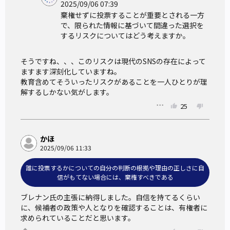
2025/09/06 07:39
べき」というメッセージが誤読されると、「あなたは不適格
棄権せずに投票することが重要とされる一方
なので棄権せよ」と訴える他者批判へと歪められかねない。
で、限られた情報に基づいて間違った選択を
「汝（なんじ）自身を知れ」という自省を求める書物が、
するリスクについてはどう考えますか。
「○○政党の支持者は愚かだから投票するな」という他者攻
そうですね、、、このリスクは現代のSNSの存在によって
撃の道具として悪用される可能性を否定できないのである。
ますます深刻化していますね。

第二に、
ブレナンの棄権推奨論は、「良い投票」をする人
教育含めてそういったリスクがあることを一人ひとりが理
が一定数以上存在することを前提としている。
つまり、たん
解するしかない気がします。
に棄権票が増えるだけでは不十分であり、「良い投票」をす
25
る人が増加しなければ、社会にとって望ましい結果は得られ
ない。
かほ
2025/09/06 11:33
【執筆者プロフィール】
誰に投票するかについての自分の判断の根拠や理由の正しさに自
1986年、宮城県生まれ。東北大学大学院経済 学研究科博士
信がもてない場合には、棄権すべきである
後期課程修了。博士（経済学）。 専門は、倫理学・政治哲
ブレナン氏の主張に納得しました。自信を持てるくらい
学。著書に『ジョン・ ロールズ：誰もが「生きづらくない社
に、候補者の政策や人となりを確認することは、有権者に
会」へ』 （講談社現代新書、2024年）、『公衆衛生の倫 理
求められていることだと思います。
学：国家は健康にどこまで介入すべきか』 （筑摩選書、