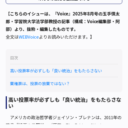
【
こちらのイシューは、『Voice』2025年8月号の玉手慎太
郎・学習院大学法学部教授の記事（構成：Voice編集部・阿
部）より、抜粋・編集したものです。
全文は
WEBVoice
よりお読みいただけます。】
目次
高い投票率が必ずしも「良い統治」をもたらさない
棄権票は、投票の放棄ではない？
高い投票率が必ずしも「良い統治」をもたらさな
い
アメリカの政治哲学者ジェイソン・ブレナンは、2011年の
著書『投票の倫理学』（原著：The Ethics of Voting,