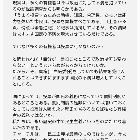
現実は、多くの有権者は今は政治に対して不満を抱いてい
るのが世論調査からも明らかである。

「うまく投票するための動機、知識、合理性、あるいは能
力を欠いた市民は、投票を棄権すべきである」（上巻7～8
頁、傍点は筆者追記）と記事は指摘しているが、その結果
はますます国民の不満を増大させているだけである。

ではなぜ多くの有権者は投票に行かないのか？

と問われれば「自分が一票投じたところで政治は何も変わ
らない」というあきらめがあるからではないか。

だからこそ、棄権(＝白紙委任)をしていても結果を受け入
れることはできずにますます国民の不満は増大していくこ
とになる。

国によっては、投票が国民の義務になっていて罰則制度が
あるところもある。罰則制度の是非については措いておく
としても投票は人類の永い歴史を省みるならば私たち有権
者の義務ではないか。

私たちは、永い歴史の中で民主主義というものにたどり着
いたのである。

チャーチルは、「民主主義は最善のものではないが、今ま