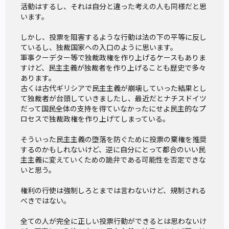
活動はするし、それは自分と違った考えの人も同様だと思
います。

しかし、投票を阻害するような行動は法の下の平等に反し
ているし、独裁国家への入口のように思います。

軍事クーデター等で独裁政権を作り上げるケースもありま
すけど、民主主義が独裁者を作り上げることも歴史で多々
あります。

古くは古代ギリシアで民主主義が崩壊していった結果とし
て独裁者が台頭していきましたし、最近だとナチスドイツ
だって国民全体の支持を得ていなかったにせよ民主的なプ
ロセスで独裁政権を作り上げてしまっている。

そういった民主主義の堕落を防ぐために投票の棄権を推奨
するのかもしれないけど、逆に自分にとって都合のいい民
主主義に変えていくための詭弁である可能性を否定できな
いと思う。

権利の行使は強制しろとまでは言わないけど、規制される
べきではない。

全ての人が完全に正しい投票行動ができるとは思わないけ