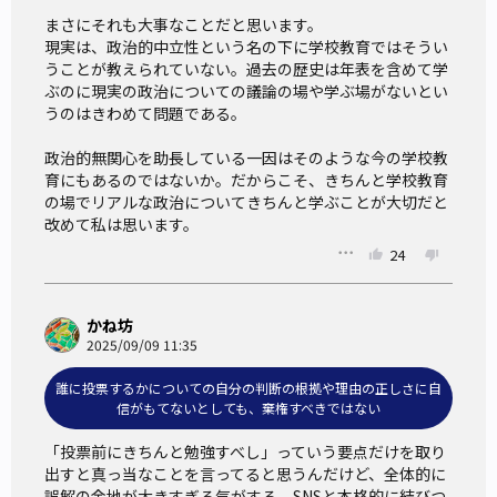
まさにそれも大事なことだと思います。

現実は、政治的中立性という名の下に学校教育ではそうい
うことが教えられていない。過去の歴史は年表を含めて学
ぶのに現実の政治についての議論の場や学ぶ場がないとい
うのはきわめて問題である。

政治的無関心を助長している一因はそのような今の学校教
育にもあるのではないか。だからこそ、きちんと学校教育
の場でリアルな政治についてきちんと学ぶことが大切だと
改めて私は思います。
24
かね坊
2025/09/09 11:35
誰に投票するかについての自分の判断の根拠や理由の正しさに自
信がもてないとしても、棄権すべきではない
「投票前にきちんと勉強すべし」っていう要点だけを取り
出すと真っ当なことを言ってると思うんだけど、全体的に
誤解の余地が大きすぎる気がする。SNSと本格的に結びつ