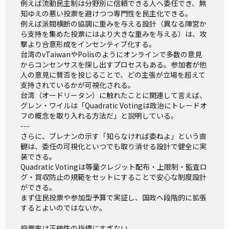
例えば流動民主制は分野別に信頼できる人へ委任でき、無
小泉純一郎内閣時の「郵政解散」による衆議院総選挙
知ゆえの悪い投票を避けつつ専門性を民主化できる。

例えば派閥横断の協調に重みを与える設計（異なる陣営か
（2005年8月）も同様である。「郵政民営化の是非」に論点
ら支持を集めた投票にはより大きな重みを与える）は、攻
を収斂（しゅうれん）させた同選挙の投票率は、67・51％を
撃より合意形成をインセンティブ化する。

記録した。
台湾のvTaiwanやPolisのようにオンラインで多数の意見
からコンセンサスを探し出すプロセスもある。参加者が他
では、高い投票率を伴った選挙の結果として実現した郵政
人の意見に賛否を投じることで、どの主張が立場を超えて
民営化によって、私たち市民の暮らしは良くなっただろう
支持されているかが可視化される。

か。あるいは低い投票率の選挙と比べて、より「良い選択」
台湾（オードリータン）に触れたことに関連して言えば、
グレン・ワイルは「Quadratic Votingは政治にトレードオ
ができたと、確信を持って言えるだろうか。
フの概念を取り入れる方法だ」と説明している。

---

棄権票は、投票の放棄ではない？
さらに、ブレナンの示す「知らなければ委ねよ」という直
観は、委任の可視化といつでも取り消せる設計で健全に実
ブレナンによれば、私たちは悪い投票をすることがありう
装できる。

Quadratic Votingは等量クレジット配布・上限制・監査ロ
る。悪い投票とは、人びとに危害や損失を及ぼすような政
グ・買収防止の規範をセットにすることで安心な制度設計
策、あるいはそのような政策を制定しそうな候補者に対する
ができる。

投票のことである。そういった投票がありうるからこそブレ
まず住民投票や参加型予算で実証し、国政へ段階的に拡張
するとよいのではないか。

ナンは、投票率の低下を単純に問題視する見方に対して、む
しろ棄権を推奨するのである。
ブレナンの示す次のアナロジ
投票率は正統性の指標にすぎない。
