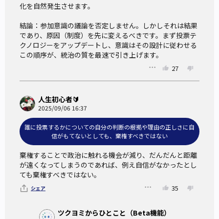
化を自然発生させます。

断と言えるだろう。このとき、たしかに友人にお店の選択を
委ねることは、自らの判断を保留して「棄権」する行為であ
結論：参加意識の議論を否定しません。しかしそれは結果
であり、原因（制度）を先に変えるべきです。まず投票テ
る。かといって、未知の対象を選ぶ際に「判断しない」とい
クノロジーをアップデートし、意識はその設計に従わせる――
う選択を非難する人はまずいない。
この順序が、統治の質を最速で引き上げます。
投票の棄権も同じことだ、とブレナンは考える。自身の判断
27
に確信が持てない場合、「より良い判断」ができる人に投票
を委ねることはむしろ正しい、と彼は主張するのである。
人生初心者🔰
2025/09/06 16:37
一方で、ブレナンの主張には危うさも含まれている。
誰に投票するかについての自分の判断の根拠や理由の正しさに自
第一に、「悪い投票をするくらいなら棄権すべき」という
信がもてないとしても、棄権すべきではない
主張が人びとのあいだで誤って解釈され、本来の文脈から離
棄権することで政治に触れる機会が減り、だんだんと距離
れて独り歩きしてしまう危険性がある。
が遠くなってしまうのであれば、例え自信がなかったとし
『投票の倫理学』でブレナンが意図したのは、「自分は良い
ても棄権すべきではない。
投票ができているか」「良い投票をするための努力ができる
35
シェア
か」と有権者に自省を促すことである。
ところが、ブレナンの「自分が不適格だと思うなら棄権す
ツクヨミからひとこと（Beta機能）