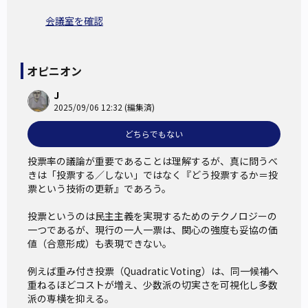
会議室を確認
たしかに、投票率の上昇によって、より多くの民意を選挙
結果に反映させられるのかもしれない。しかし、高い投票率
が必ずしも「良い統治」をもたらすわけではない。歴史を振
オピニオン
り返れば、投票率が上がったにもかかわらず、状況が悪化し
J
た例は数多く存在する。
2025/09/06 12:32 (編集済)
卑近な例を挙げれば、昨年（2024年）11月に実施された兵庫
どちらでもない
県知事選挙である。投票率は55・65％と、前回から約15ポイ
ントも上昇した。しかしながら、再選を果たした齋藤元彦知
投票率の議論が重要であることは理解するが、真に問うべ
事の現在の不支持率は55・9％（2025年4月23日時点）に達
きは「投票する／しない」ではなく『どう投票するか＝投
票という技術の更新』であろう。

しており、兵庫県政は依然として混迷を極めている。
もちろん、投票率の上昇と統治の失敗の因果関係を断定す
投票というのは民主主義を実現するためのテクノロジーの
るには、落選した候補者の施策のほうが齋藤県政より優れて
一つであるが、現行の一人一票は、関心の強度も妥協の価
値（合意形成）も表現できない。

いたことを客観的に証明する必要がある。
比較と判断には慎
重を期すべきだが、少なくとも「投票率の上昇が兵庫県政に
例えば重み付き投票（Quadratic Voting）は、同一候補へ
良い結果をもたらした」と実感している有権者は少ない、と
重ねるほどコストが増え、少数派の切実さを可視化し多数
派の専横を抑える。

言うことができる。