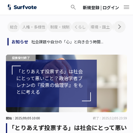
新規登録 |
ログイン
総合
人権・多様性
制度・規制
くらし
環境・国土
文化・芸
お知らせ
社会課題や自分の「心」と向き合う時間...
投票受付終了
「とりあえず投票する」は社会
にとって悪いこと？――政治学者ブ
レナンの『投票の倫理学』をも
とに考える
開始：2025/09/05 10:00
終了：2025/12/05 23:59
「とりあえず投票する」は社会にとって悪い