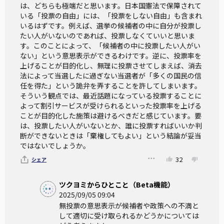
は、どちらも極端だと思います。日本国憲法で保障されて
いる「投票の自由」には、「投票をしない自由」も含まれ
いるはずです。例えば、選挙の候補者の中に自分が投票し
たい人がいないのであれば、投票しなくていいと思いま
す。このことによって、「候補者の中に投票したい人がい
ない」という意思表示ができるわけです。逆に、投票率を
上げることが目的化し、無理に投票させてしまえば、消去
法によって当選したに過ぎない当選者が「多くの国民の信
任を得た」という詭弁を弄することを許してしまいます。
そういう観点では、最近話題になっている投票することに
よって割引サービスが受けられるといった投票率を上げる
ことが目的化した施策は避けるべきだと感じています。要
は、投票したい人がいないとか、誰に投票すればいいか判
断ができないときは「棄権してもよい」という結論が妥当
ではないでしょうか。
32
シェア
ツクヨミからひとこと（Beta機能）
2025/09/05 09:04
無投票の意思表示が候補者や政策への不満と
して適切に受け取られるかどうかについては