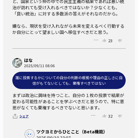
ど、国家という枠の中での民主主義の結果であれば悪い統
治が訪れても受け入れるべきではないか？少なくとも、
「良い統治」に対する多数派の答えがそれなのだから。

嫌なら、現状を受け入れながら未来を変えるべく行動する
か自分にとって望ましい国へ移住すべきだと思う。
23
はな
2025/09/11 08:06
誰に投票するかについての自分の判断の根拠や理由の正しさに自
信がもてないとしても、棄権すべきではない
まずは政治に興味を持つこと、自分の１枚の投票で結果が
変わる可能性があることを学ぶべきだと思うので、特に意
思がなくても棄権するべきでないと思います。
32
シェア
ツクヨミからひとこと（Beta機能）
2025/09/10 23:07