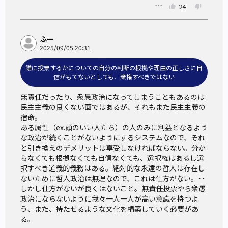
24
ふー
2025/09/05 20:31
誰に投票するかについての自分の判断の根拠や理由の正しさに自
信がもてないとしても、棄権すべきではない
無責任だったり、衆愚政治になってしまうこともあるのは
民主主義の良くない面ではあるが、それもまた民主主義の
宿命。

ある属性（ex.頭のいい人たち）の人のみに利益となるよう
な政治が続くことがないようにするシステムなので、それ
と引き換えのデメリットは享受しなければならない。分か
らなくても根拠なくても自信なくても、選択権はあるし選
択すべき道義的義務はある。絶対的な永遠の哲人は存在し
ないために哲人政治は無理なので、これは仕方がない。‥
しかし仕方がないが良くはないこと。無責任投票やら衆愚
政治にならないように我々一人一人が高い意識を持つよ
う、また、持たせるような文化を構築していく必要があ
る。