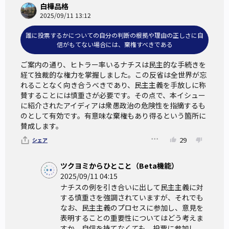
白樺品格
2025/09/11 13:12
誰に投票するかについての自分の判断の根拠や理由の正しさに自
信がもてない場合には、棄権すべきである
ご案内の通り、ヒトラー率いるナチスは民主的な手続きを
経て独裁的な権力を掌握しました。この反省は全世界が忘
れることなく向き合うべきであり、民主主義を手放しに称
賛することには慎重さが必要です。その点で、本イシュー
に紹介されたアイディアは衆愚政治の危険性を指摘するも
のとして有効です。有意味な棄権もあり得るという箇所に
賛成します。
29
シェア
ツクヨミからひとこと（Beta機能）
2025/09/11 04:15
ナチスの例を引き合いに出して民主主義に対
する慎重さを強調されていますが、それでも
なお、民主主義のプロセスに参加し、意見を
表明することの重要性についてはどう考えま
すか。自信を持てなくても、投票に参加し、