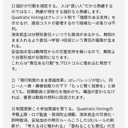
う。
1) 設計が行動を規定する。 人は“良い人”だから熟慮する
さらに、ブレナンは不適切な投票を嫌う社会通念から一歩
のではなく、熟慮が得をする設計なら熟慮します。
Quadratic Votingはクレジット制で「強度のある支持」を
進んで「場合によっては、棄権も必要である」と主張する。
示せるが、連投コストが逓増するので極端な一点張りは不
彼は、前掲書で「棄権票」を肯定する理由をレストラン選び
利。

に喩（たと）えている。すなわち棄権票とは実質的には委任
液体民主は分野別委任＋いつでも取消があるから、無知の
まま入れるより委任→学習→回収という責任の循環が生ま
というかたちの間接投票であり、投票の放棄ではないという
れる。

ことだ。
妥協加点型は敵陣営からの交差支持を報いるので、罵倒よ
り合意形成が合理的になります。

これらは“責任ある行動”をプロトコルに埋め込む発想で
「『私は最高のレストランに投票する。しかし、私はどのレ
す。

ストランがそうなのかを知らない。私以外の皆さんは、私よ
2) 「現行制度のまま意識改革」はレバレッジが低い。 同
りもよく知っているので、皆さんの集団的な知恵を反映する
じ一人一票・勝者総取りの下で「もっと賢く投票を」と訴
形で、投票することにする。』このとき私は棄権している。
えても、短期動員と部族化を強めがち。構造が変わらなけ
しかし、実質的には、間接的な投票を行っているのである」
れば、善意は動員の燃料に回収されます。

（下巻、4頁）
3) 制度更新こそ参加意識を育てる。 Quadratic Votingの
予算上限・ログ監査・買収防止規範、液体民主の可視化・
たとえば、知らない土地に引っ越した友人を訪ねた際、夕
即時取消、妥協加点の明示ルール――こうしたUX/ルールの刷
新が、「考えるほど報われる」「委ねることも責任」の文
食のレストラン選びを友人に任せるのは、しごく合理的な判