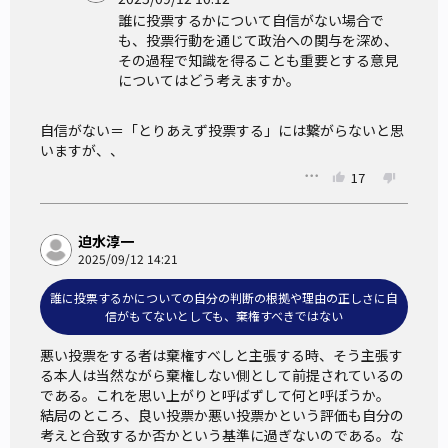
誰に投票するかについて自信がない場合で
も、投票行動を通じて政治への関与を深め、
その過程で知識を得ることも重要とする意見
についてはどう考えますか。
自信がない＝「とりあえず投票する」には繋がらないと思
いますが、、
17
迫水淳一
2025/09/12 14:21
誰に投票するかについての自分の判断の根拠や理由の正しさに自
信がもてないとしても、棄権すべきではない
悪い投票をする者は棄権すべしと主張する時、そう主張す
る本人は当然ながら棄権しない側として前提されているの
である。これを思い上がりと呼ばずして何と呼ぼうか。

結局のところ、良い投票か悪い投票かという評価も自分の
考えと合致するか否かという基準に過ぎないのである。な