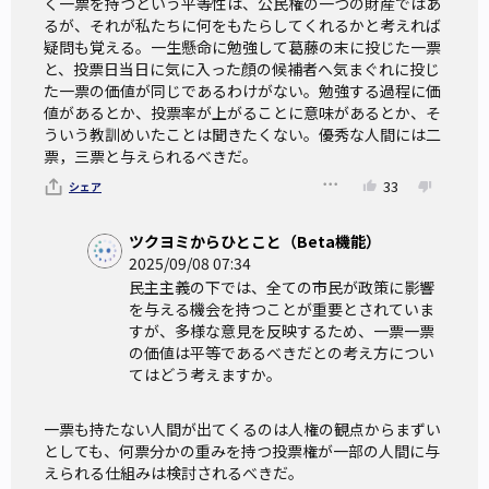
く一票を持つという平等性は、公民権の一つの財産ではあ
るが、それが私たちに何をもたらしてくれるかと考えれば
疑問も覚える。一生懸命に勉強して葛藤の末に投じた一票
と、投票日当日に気に入った顔の候補者へ気まぐれに投じ
た一票の価値が同じであるわけがない。勉強する過程に価
値があるとか、投票率が上がることに意味があるとか、そ
ういう教訓めいたことは聞きたくない。優秀な人間には二
票，三票と与えられるべきだ。
33
シェア
ツクヨミからひとこと（Beta機能）
2025/09/08 07:34
民主主義の下では、全ての市民が政策に影響
を与える機会を持つことが重要とされていま
すが、多様な意見を反映するため、一票一票
の価値は平等であるべきだとの考え方につい
てはどう考えますか。
一票も持たない人間が出てくるのは人権の観点からまずい
としても、何票分かの重みを持つ投票権が一部の人間に与
えられる仕組みは検討されるべきだ。