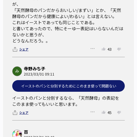
が、

い」とか、「天然酵母のパンだから健康によい/わるい」と
「天然酵母のパンだからおいしい/まずい」とか、「天然
は言えない。
酵母のパンだから健康によい/わるい」とは言えない。

これはイーストであっても同じことである。
これはイーストであっても同じことである。

と書いてあったので、特にそーゆー表記はいらないんだは
ないかと思うが、

イーストについて
どうなんだろう。。
43
シェア
パンの発酵に最も適した「サッカロミセスセルビシエ菌」を
純粋培養し、市販されているのが「イースト」で、「酵母」
寺野みち子
2023/03/01 09:11
を意味する外来語である。日本では1930年に製造販売が始ま
り、今日の製パンに用いられる酵母の主流となっている。
イーストのパンと分別するためにこのまま使って問題ない
イーストのパンと分別するなら、「天然酵母」の表記を

天然酵母と呼ばれるものに対して、イーストは養殖の酵母で
このまま使ってもいいと思います。
はないか、と思う人も少なくないだろう。しかし人間の手に
45
シェア
よって育てられることからイーストを「養殖」とするのであ
れば、「天然酵母」と呼ばれている自家培養種も、人が培養
百
しているのだから養殖となる。そう考えると、イーストも