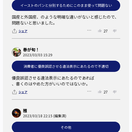
イーストのパンと分別するためにこのまま使って問題ない
パンに「天然酵母」の表記をすることは適切か？
国産と外国産、のような明確な違いがないと感じたので、
不適切だと思う人はどのように表記すればよいと思うかをコ
問題ないと思いました。
メント欄に書いてほしい。
27
シェア
また、「天然酵母は健康に良い」というイメージがある方
は、それはなぜかをコメント欄に書いて教えてほしい。
春が旬！
2023/03/03 15:29
参考文献
消費者に優良誤認させる違法表示にあたるので不適切
優良誤認させる違法表示にあたるのであれば

「
天然酵母表示問題に関する見解
」社団法人日本パン技術研
、書くのはやめた方がいいのではないか。
究所 所長 井上好文
27
シェア
雅
2023/03/18 22:15 (編集済)
その他