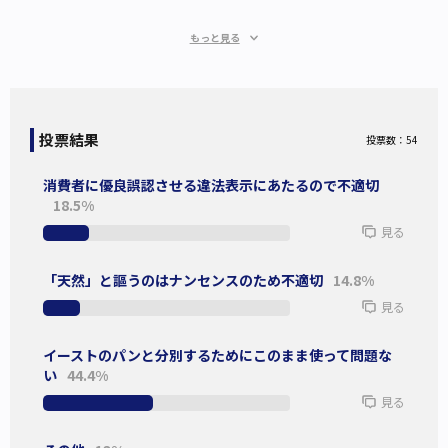
酵母はパンにとって、とても重要な役割をする。
もっと見る
パン生地が膨らむのには炭酸ガスが必要で、それは酵母が生
地内で糖を分解する発酵の働きによって発生するからだ。
投票結果
投票数：54
たまに「自家製酵母」という表記を見かけるが、酵母は人工
物ではなく、自家製できないので、正しくは「自家培養発酵
消費者に優良誤認させる違法表示にあたるので不適切
種」という。
18.5%
人工の酵母は存在しない。言い換えると、
天然でない酵母は
見る
ない
。イーストも天然の酵母である。
「天然」と謳うのはナンセンスのため不適切
14.8%
それなのにわざわざ「天然酵母のパン」と記載されたものが
見る
存在する。
イーストのパンと分別するためにこのまま使って問題な
なぜ「天然酵母のパン」と記すのか考えてみると、「イース
い
44.4%
ト」のパンと区別してほしいからだと推測できる。
見る
そこには、いくつかの理由が考えられる。