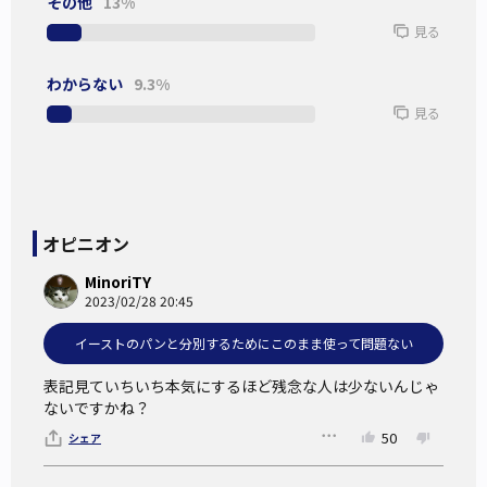
その他
13%
イーストはパンに適した酵母菌だけを純粋培養して製品化さ
見る
れているが、それを用いずにパンを焼くこともできる。
果実などに付着する酵母菌を自分で採取して種を起こし、発
わからない
9.3%
酵に用いれば良い。どんな菌が作用しているかイーストのよ
見る
うに同定できないが、酵母だけではなく乳酸菌その他の微生
物の増殖によってパンに特殊な香り、味わい、食感が出てく
る。またイーストの場合と違って、培養に用いた素材（例え
ばりんご）の残渣（カス）も残るので、それが独自の味わい
オピニオン
となる。いつも同じように、安全なパンを焼くには熟練の技
MinoriTY
術を要するが、そうした手間のかかる作業の途中までを専門
2023/02/28 20:45
業者に委ね、市販の種を使う簡易な方法もある。
イーストのパンと分別するためにこのまま使って問題ない
イーストが製造販売される以前に行われていた伝統的なやり
表記見ていちいち本気にするほど残念な人は少ないんじゃ
かたは、種起こしや種継ぎに相当な手間や時間がかかるが、
ないですかね？
個性的なパンが焼ける。それは消費者に向けて、一つの価値
50
シェア
としてアピールできるものである。それを「天然酵母のパ