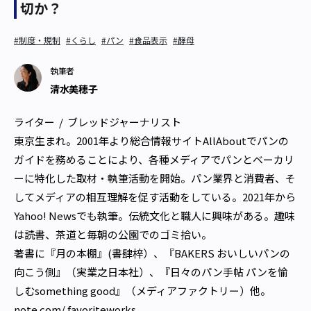
切か？
#制度・規制
#くらし
#パン
#食品表示
#酵母
執筆者
清水美穂子
ライター  /  ブレッドジャーナリスト

東京生まれ。2001年より総合情報サイトAllAboutでパンの
ガイドを務めることにより、各種メディアでパンとベーカリ
ーに特化した取材・執筆活動を開始。パン業界と消費者、そ
してメディアの相互理解を促す活動をしている。2021年から
Yahoo! Newsでも執筆。伝統文化と職人に興味がある。趣味
は読書、茶道と毎朝の公園でのゴミ拾い。

著書に『月の本棚』(書肆梓）、『BAKERS おいしいパンの
向こう側』（実業之日本社）、『日々のパン手帖 パンを愉
しむsomething good』（メディアファクトリー）他。
note.com/ favoriteworks