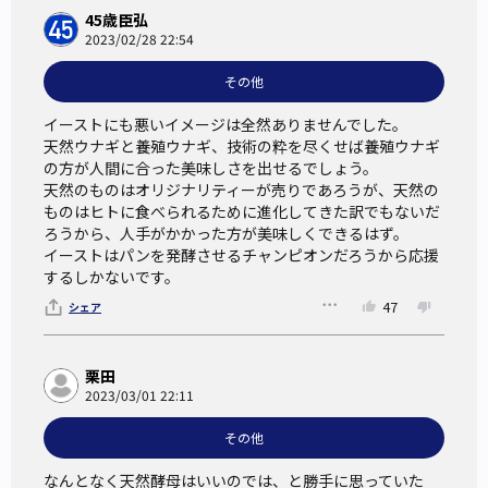
ン」として伝えている。
45歳臣弘
ただし、その店（職人）だけのスペシャル感というものは、
2023/02/28 22:54
「天然酵母のパン」と記されていることより、原材料や製法
その他
の特別さについて、また由来となった酵母や培養基につい
て、説明されたときに伝わってくるものである。
イーストにも悪いイメージは全然ありませんでした。

天然ウナギと養殖ウナギ、技術の粋を尽くせば養殖ウナギ
の方が人間に合った美味しさを出せるでしょう。

また、「天然」という言葉のもつ「なんとなく良さそう」な
天然のものはオリジナリティーが売りであろうが、天然の
イメージで、自分のパンを魅力的に見せたいために「天然酵
ものはヒトに食べられるために進化してきた訳でもないだ
ろうから、人手がかかった方が美味しくできるはず。

母」と記す場合もあると思われる。なかには、「イースト」
イーストはパンを発酵させるチャンピオンだろうから応援
をよくないもの、「天然酵母」をよいものだと思っていて、
するしかないです。
差別化を図りたい人もいるかもしれない。その場合、天然酵
47
シェア
母と表示する科学的根拠や、他のパンとどう違うかが消費者
にはよくわからない場合も多い。
栗田
2023/03/01 22:11
「天然酵母のパン」といってもいろいろな種類があり、原材
その他
料の質や配合、製法、その調整をする職人のセンスと技術な
どの要素があり、「天然酵母のパンだからおいしい/まず
なんとなく天然酵母はいいのでは、と勝手に思っていた