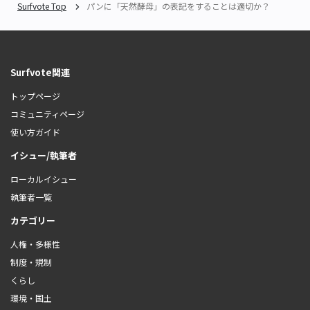
Surfvote Top
パンに「天然酵母」の表記をすることは適切か？
Surfvote関連
トップページ
コミュニティページ
使い方ガイド
イシュー/執筆者
ローカルイシュー
執筆者一覧
カテゴリー
人権・多様性
制度・規制
くらし
環境・国土