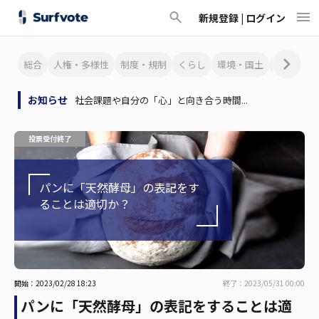
新規登録 |
ログイン
総合
人権・多様性
制度・規制
くらし
環境・国土
文化・芸
お知らせ
社会課題や自分の「心」と向き合う時間...
投票受付終了
パンに「天然酵母」の表記をす
ることは適切か？
開始：2023/02/28 18:23
終了：2023/05/31 00:00
パンに「天然酵母」の表記をすることは適