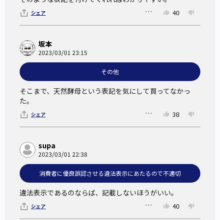
イーストが危険なように勘違いされる原因として、製造過程
40
シェア
で窒素とリンが培地に使われるということがある。イースト
には栄養源として糖蜜が用いられ、培養タンクの中で純粋培
坂本
養されるが、そのとき窒素やリンが培地に補われる。酵母に
2023/03/01 23:15
吸収されたそれらは酵母の細胞を形成する有機質に変化し、
その他
吸収されなかった分は洗浄除去される。日本パン技術研究所
そこまで、天然酵母という表記を気にして買ってなかっ
は、イーストを危険視するのは極めて不適切としている。
た。
同研究所はまた、イースト製品の中でも、酵母を採取した場
38
シェア
所や採取者名を酵母名に使用し、野生酵母だということを強
調して市販されている製品（代表的な例として秋田県白神山
地で分離された白神こだま酵母）を例に出し、「このような
supa
2023/03/01 22:38
イースト製品は通常のイースト製品と科学的に区別されるも
のではない」という見解を出している。
消費者に優良誤認させる違法表示にあたるので不適切
違法表示であるのならば、記載しないほうがいい。
天然酵母の代わりになる表示
40
シェア