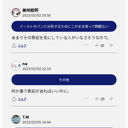
日本イースト工業会は2003年に食糧庁長官に「天然酵母」に
美咲紺例
関する見解を報告している。
2023/03/02 20:50
酵母、黴（かび）、細菌など種々の微生物が生息している自
イーストのパンと分別するためにこのまま使って問題ない
然界から、製パンに最も適したものを選別して培養したもの
がイースト（酵母）で、そこには「天然」や「人工」という
あまりその表記を気にしている人がいなさそうなので。
区別はない。
35
シェア
天然酵母と記すよりも、由来する素材名をつけて、例えば
「レーズン発酵種」などとすべき、とそこで述べている。
na
日本パン公正取引協議会も、消費者の誤解のないよう「天然
2023/03/02 22:18
酵母」ではなく「りんご発酵種」、「ぶどう発酵種」「酒
その他
種」など、何から種起こしをしたものかが分かるような表示
何か違う表記があればいいのに。
を推奨している。
何種類もの自家培養発酵種でパンを製造する個人店に話を聞
29
シェア
くと、酵母種の由来、培養基を消費者にわかるように記した
り、原材料表示をしたりすることは、アレルギーを持つ人の
T.M
ためのリスク管理ともなるため、重要とのことだった。
2023/03/05 16:44