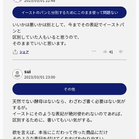
2023/03/01 22:48
「天然酵母」と呼ばれる酵母も、どちらも天然であると同時
に養殖である。
イーストのパンと分別するためにこのまま使って問題ない
いいかは悪いかは別として、今までその表記でイーストパ
イーストが酵母と同義であることをどの程度の人が認識して
ンと

区別していた人もいると思うので、

いるかの調査を行った日本パン技術研究所のデータによれ
そのままでいいと思います。
ば、調査対象となった消費者の約 1/4 が「イースト」が「酵
41
シェア
母」であることを認識していなかったという。
イーストをよくないものとみなす人の一部は、イーストを酵
母ではなくイーストフードなどの食品添加物と勘違いしてい
sui
2023/03/01 23:00
る可能性もある。それにより、イーストが安全でないものの
ような誤った認識が生まれるのかもしれない。そのイメージ
その他
を利用し、いかにも身体に良いように謳った根拠のない「天
天然でない酵母はないなら、わざわざ書く必要はない気が
然酵母パン」が市場に出て、消費者を混乱させることを危惧
するが。

した大手製パンメーカーをはじめ個人店までを含む製パン業
イーストにそのような表記が絶対使われないのであれば、

区別するために、書いてもいい気がする。

界では、まずはイーストについての認識を正そうと、原材料
表示の「イースト」を「パン酵母」に替えてきている。
欲を言えば、本当にこだわって作った商品にだけ

そのような表記を付けてくれればわかりやすい。