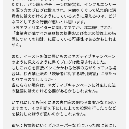
ただし、パン職人やチェーン店経営者、インフルエンサー
を謳う方のブログは散見され、合間をくぐって結果的に消
費者に訴えかけるようにしているように見えるのは、ビジ
ネスとして少々行儀が悪いとは思います。

うちアフィリエイターに関してですが、昨年施行された
「事業者が講ずべき景品類の提供および表示の管理上の措
置についての指針」に反している可能性はあるかもしれま
せん。

また、イーストを体に悪いものとネガティブキャンペーン
のように見えるように書くブログは散見されました。

もしこれらを直接パンにかかわる仕事の方がやっている場
合は、独占禁止法の「競争者に対する取引妨害」にあたっ
たりするのでしょうか…

当たらない場合は、ネガティブキャンペーンに対応した法
の整備に訴えかける必要があるかもしれません。

いずれにしても個別に法の専門家の関わる事案かなと思い
ますので、その判断を下にした上での投票を行ったりなど
を検討したほうが良いのかもしれません。

追記：投票後にいくどかスーパーなどにいった際に気にし