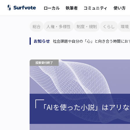
ローカル
執筆者
コミュニティ
使い方
総合
人権・多様性
制度・規制
くらし
環境
お知らせ
社会課題や自分の「心」と向き合う時間におす
投票受付終了
「AIを使った小説」はアリ