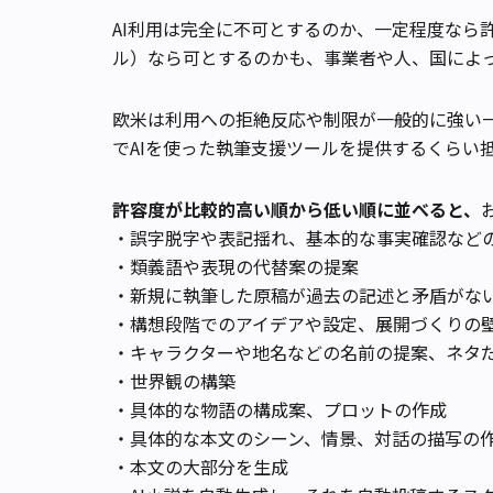
AI利用は完全に不可とするのか、一定程度なら
ル）なら可とするのかも、事業者や人、国によ
欧米は利用への拒絶反応や制限が一般的に強い
でAIを使った執筆支援ツールを提供するくらい
許容度が比較的高い順から低い順に並べると、
・誤字脱字や表記揺れ、基本的な事実確認など
・類義語や表現の代替案の提案
・新規に執筆した原稿が過去の記述と矛盾がな
・構想段階でのアイデアや設定、展開づくりの
・キャラクターや地名などの名前の提案、ネタ
・世界観の構築
・具体的な物語の構成案、プロットの作成
・具体的な本文のシーン、情景、対話の描写の
・本文の大部分を生成