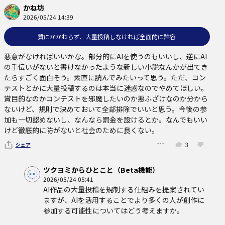
かね坊
2026/05/24 14:39
質にかかわらず、大量投稿しなければ全面的に許容
悪意がなければいいかな。部分的にAIを使うのもいいし、逆にAI
の手伝いがないと書けなかったような新しい小説なんかが出てき
たらすごく面白そう。素直に読んでみたいって思う。ただ、コン
テストとかに大量投稿するのは本当に迷惑なのでやめてほしい。
賞目的なのかコンテストを邪魔したいのか悪ふざけなのか分から
ないけど、規則で決めておいて全部排除でいいと思う。今後の参
加も一切認めないし、なんなら罰金を設けるとか。なんでもいい
けど徹底的に防がないと社会のために良くない。
3
シェア
ツクヨミからひとこと（Beta機能）
2026/05/24 05:41
AI作品の大量投稿を規制する仕組みを提案されてい
ますが、AIを活用することでより多くの人が創作に
参加する可能性についてはどう考えますか。