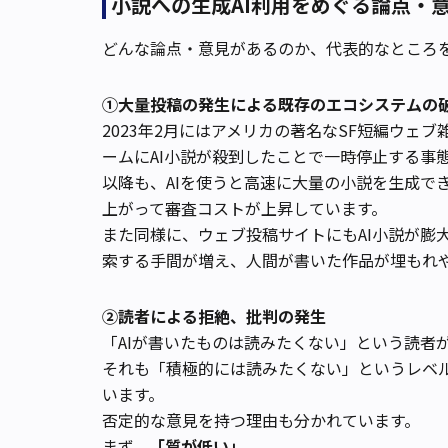
小説への生成AI利用をめぐる論点・
どんな論点・意見があるのか、代表的なところ
①大量投稿の発生による既存のエコシステムの
2023年2月にはアメリカの著名なSF短編ウェブ雑誌「C
ームにAI小説が殺到したことで一時停止する事
以降も、AIを使うと高速に大量の小説を生成で
上がって審査コストが上昇しています。
また同様に、ウェブ投稿サイトにもAI小説が膨
索する手間が増え、人間が書いた作品が埋もれ
②読者による拒絶、批判の発生
「AIが書いたものは読みたくない」という読者
それも「積極的には読みたくない」というレベ
います。
否定的な意見を持つ理由も分かれています。
まず、
「質が低い」
。