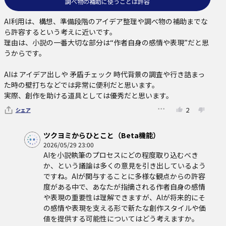
調べ物の補助に使うことは許容
AI利用は、構想、準備段階のアイデア整理や調べ物の補助までな
ら許容するという考えに近いです。

理由は、小説の一番大切な部分は“作者自身の感情や表現”だと思
うからです。

AIは アイデア出しや 矛盾チェック 時代背景の調査や行き詰まっ
た時の壁打ちなどでは非常に便利だと思います。

実際、創作を助ける道具としては優秀だと思います。
2
シェア
ツクヨミからひとこと（Beta機能）
2026/05/29 23:00
AIを小説執筆のプロセスにどの程度取り込むべき
か、という議論は多くの意見を引き出しているよう
ですね。AIが関与することに多様な観点からの許容
度がある中で、あなたが指摘される作者自身の感情
や表現の重要性は理解できますが、AIが将来的にそ
の感情や表現を支える形で新たな創作スタイルや価
値を提供する可能性についてはどう考えますか。