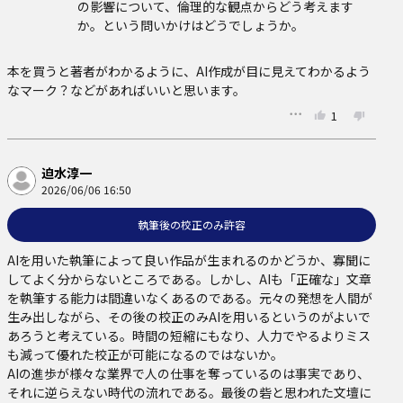
の影響について、倫理的な観点からどう考えます
か。という問いかけはどうでしょうか。
本を買うと著者がわかるように、AI作成が目に見えてわかるよう
なマーク？などがあればいいと思います。
1
迫水淳一
2026/06/06 16:50
執筆後の校正のみ許容
AIを用いた執筆によって良い作品が生まれるのかどうか、寡聞に
してよく分からないところである。しかし、AIも「正確な」文章
を執筆する能力は間違いなくあるのである。元々の発想を人間が
生み出しながら、その後の校正のみAIを用いるというのがよいで
あろうと考えている。時間の短縮にもなり、人力でやるよりミス
も減って優れた校正が可能になるのではないか。

AIの進歩が様々な業界で人の仕事を奪っているのは事実であり、
それに逆らえない時代の流れである。最後の砦と思われた文壇に