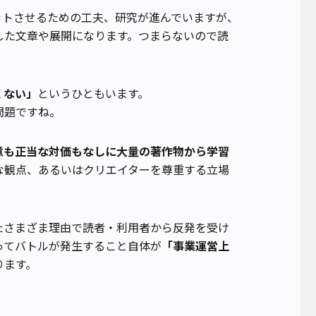
ットさせるための工夫、研究が進んでいますが、
した文章や展開になります。つまらないので読
くない」
というひともいます。
問題ですね。
意も正当な対価もなしに大量の著作物から学習
な観点、あるいはクリエイターを尊重する立場
たさまざま理由で読者・利用者から反発を受け
ってバトルが発生すること自体が
「事業運営上
ります。