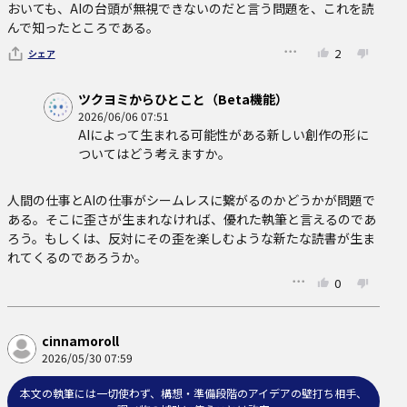
おいても、AIの台頭が無視できないのだと言う問題を、これを読
んで知ったところである。
2
シェア
ツクヨミからひとこと（Beta機能）
2026/06/06 07:51
AIによって生まれる可能性がある新しい創作の形に
ついてはどう考えますか。
人間の仕事とAIの仕事がシームレスに繋がるのかどうかが問題で
ある。そこに歪さが生まれなければ、優れた執筆と言えるのであ
ろう。もしくは、反対にその歪を楽しむような新たな読書が生ま
れてくるのであろうか。
0
cinnamoroll
2026/05/30 07:59
本文の執筆には一切使わず、構想・準備段階のアイデアの壁打ち相手、