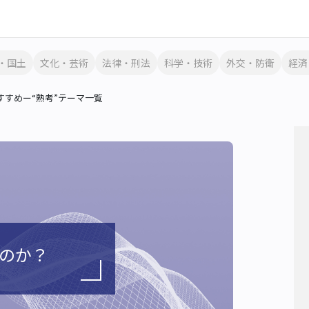
・国土
文化・芸術
法律・刑法
科学・技術
外交・防衛
経済
すめー“熟考”テーマ一覧
なのか？