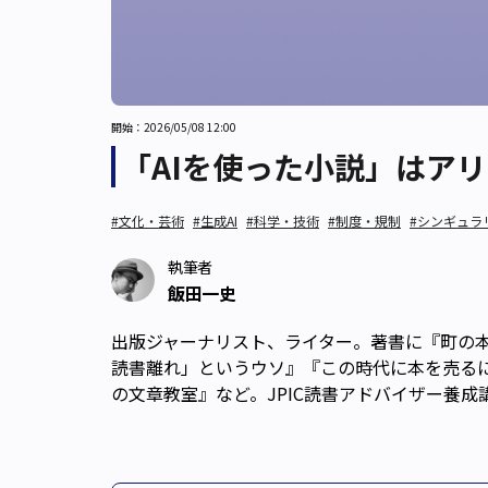
開始：2026/05/08 12:00
「AIを使った小説」はア
#文化・芸術
#生成AI
#科学・技術
#制度・規制
#シンギュラ
執筆者
飯田一史
出版ジャーナリスト、ライター。著書に『町の
読書離れ」というウソ』『この時代に本を売る
の文章教室』など。JPIC読書アドバイザー養