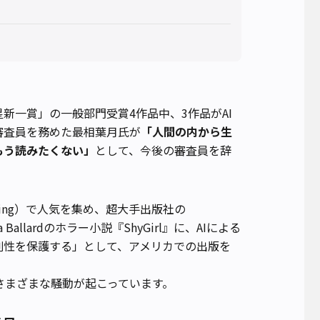
星新一賞」の一般部門受賞4作品中、3作品がAI
審査員を務めた最相葉月氏が
「人間の内から生
もう読みたくない」
として、今後の審査員を辞
lishing）で人気を集め、超大手出版社の
Ballardのホラー小説『ShyGirl』に、AIによる
創性を保護する」として、アメリカでの出版を
はさまざまな騒動が起こっています。