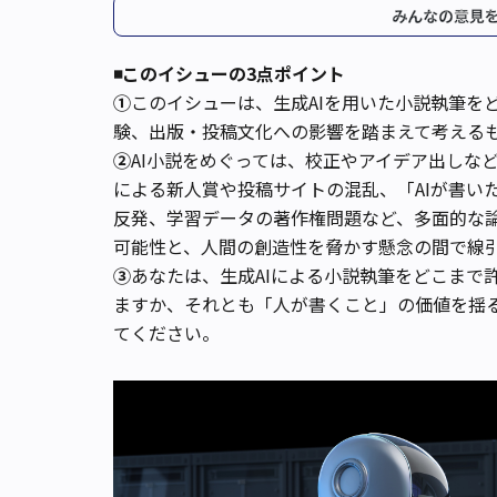
みんなの意見
◾️このイシューの3点ポイント
①
このイシューは、生成AIを用いた小説執筆を
験、出版・投稿文化への影響を踏まえて考える
②
AI小説をめぐっては、校正やアイデア出しな
による新人賞や投稿サイトの混乱、「AIが書い
反発、学習データの著作権問題など、多面的な
可能性と、人間の創造性を脅かす懸念の間で線
③
あなたは、生成AIによる小説執筆をどこまで
ますか、それとも「人が書くこと」の価値を揺
てください。