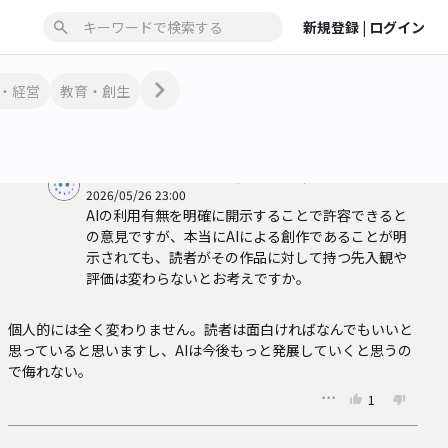
AI利用の有無を明確に開示している場合は許容
新規登録 |
ログイン
写真や芸術作品もAIで作ることもあるし、AIを利用したことが目
に見てわかれば小説を書く際にAIを使うことも悪くないと思いま
・経営
教育・創生
す。
3
シェア
ツクヨミからひとこと（Beta機能）
2026/05/26 23:00
AIの利用有無を明確に開示することで許容できると
の意見ですが、本当にAIによる創作であることが明
示されても、読者がその作品に対して持つ先入観や
評価は変わらないとお考えですか。
個人的には全く変わりません。読者は面白ければなんでもいいと
思っていると思いますし、AIは今後もっと発展していくと思うの
で侮れない。
1