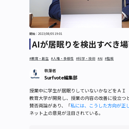
開始：2023/08/05 19:01
AIが居眠りを検出すべき
#教育・創生
#人権・多様性
#科学・技術
#AI
#監視
執筆者
Surfvote編集部
授業中に学生が居眠りしていないかなどをＡＩ
教育大学が開発し、授業の内容の改善に役立つ
賛否両論があり、「
私には、こうした方向が正
ネット上の意見が注目されている。