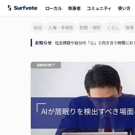
ローカル
執筆者
コミュニティ
使い方
総合
人権・多様性
制度・規制
くらし
環境
お知らせ
社会課題や自分の「心」と向き合う時間におす
投票受付終了
AIが居眠りを検出すべき場面