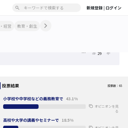
いった管理システムが浸透してくると思うし、優秀な人がそん
新規登録 |
ログイン
な管理システムの下で働きたいと思うのかな？って感じます。

結局、居眠りしない事が一つの評価基準になってしまうのかと
思いますが、居眠りをしない人が本当に自分たちにとって必要
・経営
教育・創生
な人かはわからないと思うのですね。

白猫黒猫論ではないですが、政治は真に役に立てば結果が全て
でいいのではないかと思います。法令遵守した上で品行方正で
あるに越したことはないとは思いますけどね…
29
投票結果
投票数：65
小学校や中学校などの義務教育で
43.1%
オピニオンを見
る
高校や大学の講義やセミナーで
18.5%
オピニオンを見