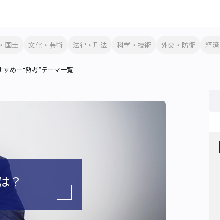
・国土
文化・芸術
法律・刑法
科学・技術
外交・防衛
経済
すめー“熟考”テーマ一覧
は？