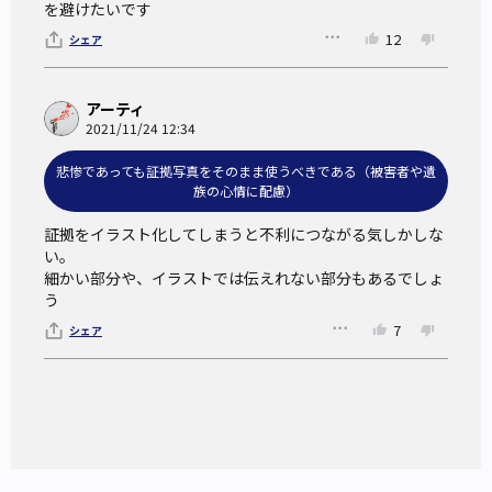
となった場合、基本的には殺傷部位がどのような凶器でどの
を避けたいです
程度の深さで、何回刺されたのか、などが審理の中心とな
12
シェア
る。
その際、遺体の殺傷部位の写真を見て、裁判員らは殺意の有
アーティ
無について判断を下すことになるが、これがイラスト化され
2021/11/24 12:34
ると傷の大きさや生々しさが伝わりにくくなると同時に、証
悲惨であっても証拠写真をそのまま使うべきである（被害者や遺
拠による事実認定という刑事裁判の鉄則を破りかねないとも
族の心情に配慮）
いわれる。
証拠をイラスト化してしまうと不利につながる気しかしな
い。

悲惨さこそが公正な裁判にとって重要ではある
細かい部分や、イラストでは伝えれない部分もあるでしょ
が・・・
う
7
シェア
遺体の殺傷部位の悲惨さこそが（被害者や遺族にとっても）
重要なのであるが、しかし、証拠写真をすべて写真のまま出
すと、先に述べた急性ストレス障害を発症した女性のよう
に、裁判員の健康状態などへの懸念が生じる。