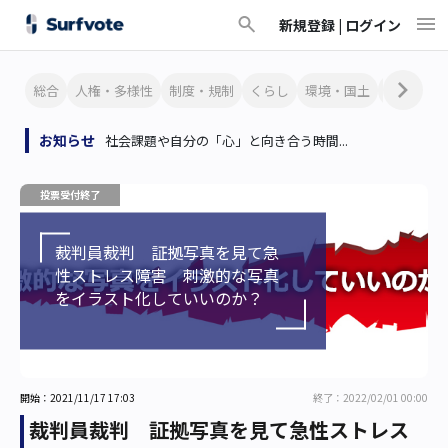
新規登録 |
ログイン
総合
人権・多様性
制度・規制
くらし
環境・国土
文化・芸
お知らせ
社会課題や自分の「心」と向き合う時間...
投票受付終了
裁判員裁判 証拠写真を見て急
性ストレス障害 刺激的な写真
をイラスト化していいのか？
開始：2021/11/17 17:03
終了：2022/02/01 00:00
裁判員裁判 証拠写真を見て急性ストレス