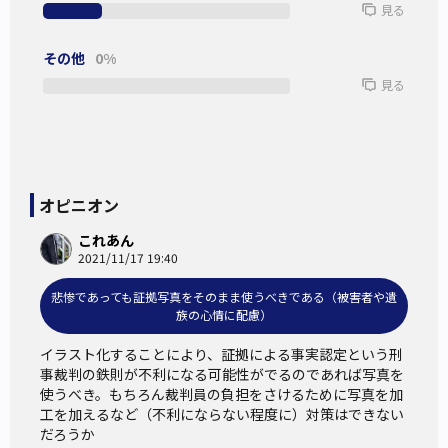
見る
証拠写真のイラスト化
その他
0%
見る
刑事裁判における遺体等の証拠写真が裁判員にとって刺激的
すぎるといった理由から、遺体や傷口の写真といった生々し
い「刺激証拠」の代わりに、裁判員の心理的負担を減らそう
とイラストで立証する手法が定着している。
オピニオン
転機となったのは、2013年に裁判員経験者が起こしたある裁
これあん
2021/11/17 19:40
判である。
強盗殺人事件で裁判員を担当した女性が、遺体の写真を見て
悲惨であっても証拠写真をそのまま使うべきである（被害者や遺
族の心情に配慮）
急性ストレス障害になったとして、損害賠償を求めて国を提
訴した。
イラスト化することにより、証拠による事実認定という刑
事裁判の鉄則が不利になる可能性がでるのであれば写真を
使うべき。もちろん裁判員の負担をさけるために写真を加
判決は、裁判員制度そのものは合憲とする一方で、「裁判員
工を加えるなど（不利にならない程度に）対策はできない
を務めたこととストレス障害発症には因果関係がある」との
だろうか