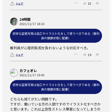
判断を示した。
15
シェア
この判決以降、裁判所は遺体の写真など「刺激証拠」の採用
に慎重になった。
24時間
2021/11/17 18:10
検察の危機感
悲惨な証拠写真は加工やイラスト化をして使うべきである（裁判
員の健康状態に配慮）
刑事訴訟法が掲げる法の目的は「事案の真相究明」である。
裁判員が心理的負担を負わないような対応すべき。
最も証明力の高い証拠が使われないのは、被害者や遺族の心
14
シェア
情にも反するのではないかという意見がある。
カフェオレ
問題となるのは、証拠写真とイラストでは、事件に対する印
2021/11/17 19:45
象が大幅に変わってしまうことがあるということだ。
悲惨な証拠写真は加工やイラスト化をして使うべきである（裁判
加工写真は悲惨さを減殺させる点で被告に有利になるとされ
員の健康状態に配慮）
る。
どちらも捨てがたい問題です。

ですが、働いている方の人間ですのでイラスト化すべきか
例えば、殺人事件で被告人の殺意の有無が裁判において争点
と思います。これ以上急性ストレス障害になってしまうの