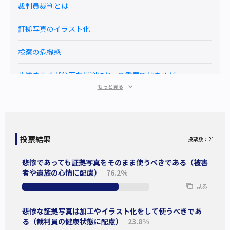
裁判員裁判とは
証拠写真のイラスト化
検察の危機感
悲惨さこそが公正な裁判にとって重要ではあるが・・・
もっと見る
裁判員裁判とは
裁判員制度とは、刑事裁判に市民の視点を取り入れるため
投票結果
投票数：21
に、国民の中から選ばれる裁判員が刑事裁判に参加する制度
悲惨であっても証拠写真をそのまま使うべきである（被害
である。
者や遺族の心情に配慮）
76.2%
裁判員制度の対象となるのは、殺人罪、強盗致死傷罪、傷害
見る
致死罪、現住建造物等放火罪、身代金目的誘拐罪などの重大
な犯罪の疑いで起訴された事件である。
悲惨な証拠写真は加工やイラスト化をして使うべきであ
裁判員制度が導入されて12年が経過した。
る（裁判員の健康状態に配慮）
23.8%