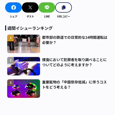
裁判員の心理的負担を減らそうとイラストで立証する手法は
定着しているが、公正かつ妥当な判決を導くべく証拠写真を
シェア
ポスト
LINE
URLコピー
そのまま用いるか、裁判員への精神的ショックを考慮してイ
ラストを用いることを許容するか、現在も意見の対立が見ら
週間イシューランキング
れる。
都市部の鉄道での日常的な24時間運転は
1
必要か？
捜査において犯罪者を取り調べることに
2
ついてどのように考えますか？
重要鉱物の「中国依存低減」に伴うコス
3
トをどう考える？