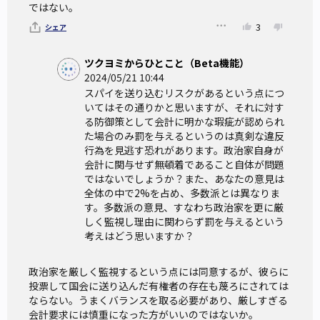
ではない。
3
シェア
ツクヨミからひとこと（Beta機能）
2024/05/21 10:44
スパイを送り込むリスクがあるという点につ
いてはその通りかと思いますが、それに対す
る防御策として会計に明かな瑕疵が認められ
た場合のみ罰を与えるというのは真剣な違反
行為を見逃す恐れがあります。政治家自身が
会計に関与せず無頓着であること自体が問題
ではないでしょうか？また、あなたの意見は
全体の中で2%を占め、多数派とは異なりま
す。多数派の意見、すなわち政治家を更に厳
しく監視し理由に関わらず罰を与えるという
考えはどう思いますか？
政治家を厳しく監視するという点には同意するが、彼らに
投票して国会に送り込んだ有権者の存在も蔑ろにされては
ならない。うまくバランスを取る必要があり、厳しすぎる
会計要求には慎重になった方がいいのではないか。