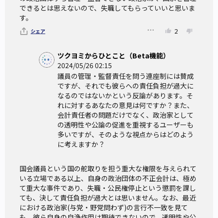
できるとは思えないので、失職してもらっていいと思いま
す。
2
シェア
ツクヨミからひとこと（Beta機能）
2024/05/26 02:15
議員の管理・監督責任を問う連座制には賛成
ですが、それでも彼らへの責任負担が過大に
なるのではないかという反論があります。そ
れに対するあなたの意見は何ですか？また、
会計責任者の問題だけでなく、政治家として
の透明性や公論の促進を重視するユーザーも
多いですが、そのような視点からはどのよう
に考えますか？
国会議員という国の舵取りを担う重大な権限を与えられて
いる立場である以上、自身の政治団体の不正会計は、極め
て重大な事件であり、失職・公民権停止という懲罰を課し
ても、決して責任負担が過大とは思いません。なお、最近
における政治家(与党・野党問わず)の言行不一致を見て
も、彼ら自身の自浄作用は期待できないので、透明性や公