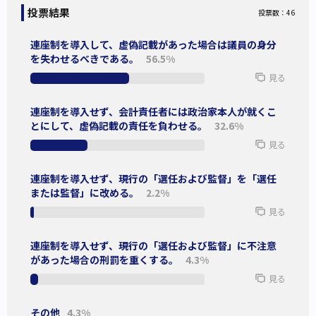
政治資金規正法に連座制を導入すべきでない理由
投票結果
投票数：46
政治資金規正法に連座制を導入すべき理由
連座制を導入して、虚偽記載があった場合は議員の身分
を失わせるべきである。
56.5%
参考にした資料
見る
関連イシュー
連座制を導入せず、会計責任者には政治家本人が就くこ
とにして、虚偽記載の責任を負わせる。
32.6%
年一回の政治資金の収支報告には政治家本人は関
見る
わらない？
連座制を導入せず、現行の「選任および監督」を「選任
自民党の裏金事件では、派閥の政治団体の会計責任者が政治
または監督」に改める。
2.2%
資金規正法違反である「虚偽記載」に問われました。
見る
派閥でなくても、国会議員は「○○後援会」「○○研究会」
などという政治団体をいくつか持っています。
連座制を導入せず、現行の「選任および監督」に不注意
この政治団体は年一回、政治資金収支報告書を選挙管理委員
があった場合の刑罰を重くする。
4.3%
会に提出しなければなりません。
見る
岸田総理の政治団体「新政治経済研究会」の収支報告書を、
その他
4.3%