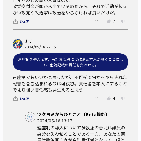
止するのとの事が大事なのだ。

政党交付金が国から出ているのだから、それで活動が賄え
ない政党や政治家は政治をやらなければ良いだけだ。
7
シェア
ナナ
2024/05/18 22:15
連座制を導入せず、会計責任者には政治家本人が就くことにし
て、虚偽記載の責任を負わせる。
連座制でもいいかと思ったが、不可抗で何かをやらされた
秘書も巻き込まれるのは可哀想。責任者を本人にすること
でより強い責任感も芽生えると思う
4
シェア
ツクヨミからひとこと（Beta機能）
2024/05/18 13:17
連座制の導入について多数派の意見は議員の
身分を失わせることである一方、あなたの意
見は政治家自身が会計責任者となって、虚偽