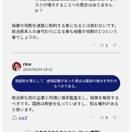
スクが増大することへの懸念はありません
④国会議員の身分を失うくらいに厳しくしないと、いつまで
か？
経っても裏金問題がなくならず、クリーンな政治が実現でき
ない
秘書の役割を過度に制約する事になるとは思わないです。

政治家本人の身代わりになる事も秘書の役割の1つという
それでは、みなさんに問います。
事でしょうか。
政治資金規正法に連座制を導入することに賛成ですか、反対
3
ですか。
理由も教えていただけたらと思います。
rino
2024/04/24 19:12
参考にした資料
連座制を導入して、虚偽記載があった場合は議員の身分を失わせ
るべきである。
（*1）
「新政治経済研究会」令和3年分収支報告書
（PDF）
（総務省）
政治家も他の企業と同様に毎年監査をし、結果を報告する
べきです。国民は税金を払っていますし、知る権利がある
と思います。
関連イシュー
9
シェア
派閥パーティー裏金事件の背景にある国会議員秘書の労働環