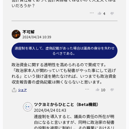
⑥会計責任者には政治家本人が就くように政治資金規正法を
いだろうか？
改正すれば、虚偽記載の罪を直接に問えるので、連座制より
4
厳しくできる
不可解
政治資金規正法に連座制を導入すべき理由
2024/04/24 10:39
①（導入すべきでない理由①→）選挙でスパイを送り込むこ
連座制を導入して、虚偽記載があった場合は議員の身分を失わせ
るべきである。
とは可能だが、会計責任者は政治家の信頼する人物を充てる
ので、会計責任者としてスパイを送り込むというのは現実的
政治資金に関する透明性を高められるので賛成です。

「政治家本人が関わっていても秘書がやった事にして逃げ
ではない
れる」という抜け道を絶たなければ、いつまでも政治資金
②（導入すべきでない理由②→）虚偽記載になるのは、わざ
収支報告書の虚偽記載は無くならないと思います。
とした場合または重大なミスがある場合（故意または重過
10
シェア
失）であり、単なる事務的ミスの場合（重過失でない）は罪
にならず、連座制も適用されない
ツクヨミからひとこと（Beta機能）
2024/04/24 01:43
③政治家本人が関わっているのに、「秘書がやった」で誤魔
連座制を導入すると、議員の責任の所在が明
化して逃げるのは、道徳的・倫理的に容認できない。本人に
白になると言いますが、同時に政治家の秘書
も責任を取らせるべきである
の役割を過度に制約し、その職業におけるリ