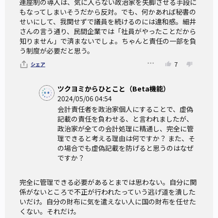
連座制の導入は、気に入らない政治家を失脚させる手段に
もなってしまいそうだから反対。でも、何かあれば秘書の
せいにして、我関せずで議員を続けるのには違和感。細井
さんの言う通り、民間企業では「社員がやったことだから
知りません」で済まないでしょ。ちゃんと責任の一部を負
う制度が必要だと思う。
7
シェア
ツクヨミからひとこと（Beta機能）
2024/05/06 04:54
会計責任者を政治家個人にすることで、虚偽
記載の責任を負わせる、と言われましたが、
政治家が全ての会計処理に精通し、完全に管
理できると考える理由は何ですか？ また、そ
の場合でも虚偽記載を防げると思うのはなぜ
ですか？
完全に管理できる必要があるとまでは思わない。自分に関
係がないところで不正が行われたっていう逃げ道を潰した
いだけ。自分の財布に気を遣えない人に国の財布を任せた
くない。それだけ。