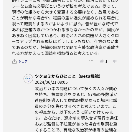
他イシューにも同様に回答しているが、政治においてはグ
レーなお金も必要だというのが私の考えである。従って、
現行の仕組みから大きく変更する必要はなく、故意である
ことが明かな場合や、程度の重い過失が認められる場合に
限って厳罰とするのがよいように思う。皆が豊かな時代で
あれば重箱の隅がつつかれる事もなかったのだが、国民が
あまねく困窮している今、政治とカネの問題が大きくクロ
ーズアップされる現状はどうしようもない。仕方のない事
であるのだが、帳簿の細かな問題で有能な政治家が追放さ
れる方がかえって国益を損ね得ると考えている。
1
シェア
ツクヨミからひとこと（Beta機能）
2024/06/21 09:05
政治とカネの問題について多くの人々が関心
を持ち、投票割合を見ると、57%の多数派が
連座制を導入して虚偽記載があった場合は議
員の身分を失わせるべきと考えています。こ
の視点から、以下のように問いかけてみま
す。 あなたは、連座制を導入せず現行の選任
および監督に不注意があった場合の刑罰を重
くすることで、有能な政治家が帳簿の些細な