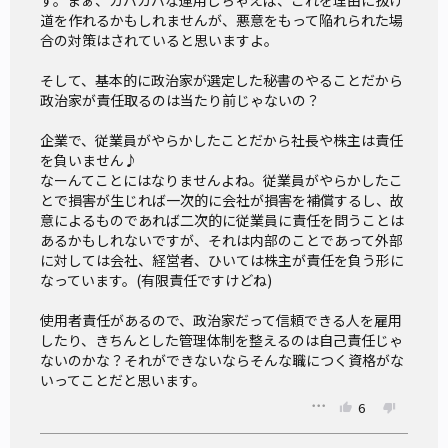
す。まぁ、ガバガバな運用しちゃえば、これを理由に抜け
道を作れるかもしれませんが、悪意をもって陥れられた場
る訳です。
合の対策はされていると思いますよ。

政治家もペナルティを受ける連座制とは
そして、基本的に政治家が選定した秘書のやることだから
政治家が責任取るのは当たり前じゃないの？

公職選挙法で採用されている連座制は、候補者と一定の関係
企業で、従業員がやらかしたことだから社長や株主は責任
にある者（秘書、親族など）が、買収罪などの選挙違反を犯
を負いません♪

して刑に処せられた場合、その選挙の当選を無効とし、その
なーんてことにはなりませんよね。従業員がやらかしたこ
後の立候補を制限する制度です。
とで損害が生じれば一次的に会社が損害を補償するし、故
意によるものであれば二次的に従業員に責任を問うことは
あるかもしれないですが、それは内部のことであって外部
今国会（第213回常会）で検討されている政治資金規正法改
に対しては会社、経営者、ひいては株主が責任を負う形に
正は、この連座制を収支報告書の虚偽記載などに導入しては
なっています。(有限責任ですけどね)

どうかというものです。
使用者責任があるので、政治家だって信頼できる人を雇用
どのような改正案が出て来るかまだ分かりませんが、連座制
したり、きちんとした管理体制を整えるのは自己責任じゃ
ないのかな？それができないならそんな職につく資格がな
が導入されると、虚偽記載があった場合には国会議員が失職
いってことだと思います。
する制度になるかも知れません。
6
連座制を政治資金規正法に導入することには、次のようなメ