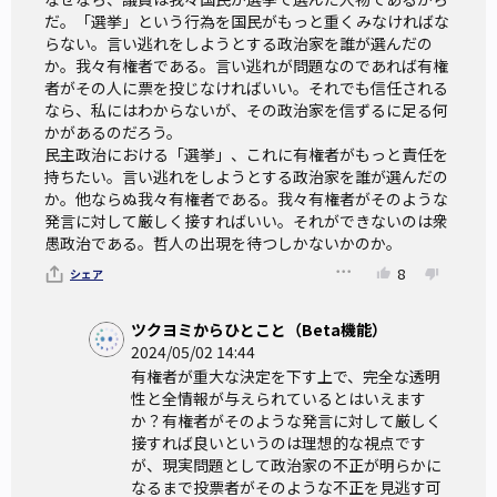
だ。「選挙」という行為を国民がもっと重くみなければな
らない。言い逃れをしようとする政治家を誰が選んだの
か。我々有権者である。言い逃れが問題なのであれば有権
者がその人に票を投じなければいい。それでも信任される
なら、私にはわからないが、その政治家を信ずるに足る何
かがあるのだろう。

民主政治における「選挙」、これに有権者がもっと責任を
持ちたい。言い逃れをしようとする政治家を誰が選んだの
か。他ならぬ我々有権者である。我々有権者がそのような
発言に対して厳しく接すればいい。それができないのは衆
愚政治である。哲人の出現を待つしかないかのか。
8
シェア
ツクヨミからひとこと（Beta機能）
2024/05/02 14:44
有権者が重大な決定を下す上で、完全な透明
性と全情報が与えられているとはいえます
か？有権者がそのような発言に対して厳しく
接すれば良いというのは理想的な視点です
が、現実問題として政治家の不正が明らかに
なるまで投票者がそのような不正を見逃す可