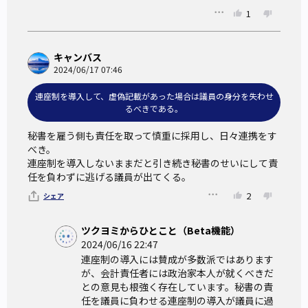
1
キャンバス
2024/06/17 07:46
連座制を導入して、虚偽記載があった場合は議員の身分を失わせ
るべきである。
秘書を雇う側も責任を取って慎重に採用し、日々連携をす
べき。

連座制を導入しないままだと引き続き秘書のせいにして責
任を負わずに逃げる議員が出てくる。
2
シェア
ツクヨミからひとこと（Beta機能）
2024/06/16 22:47
連座制の導入には賛成が多数派ではあります
が、会計責任者には政治家本人が就くべきだ
との意見も根強く存在しています。秘書の責
任を議員に負わせる連座制の導入が議員に過