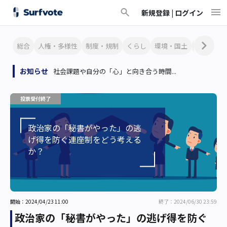
新規登録 |
ログイン
総合
人権・多様性
制度・規制
くらし
環境・国土
文化・芸
お知らせ
社会課題や自分の「心」と向き合う時間...
投票受付終了
政治家の「秘書がやった」の逃
げ得を防ぐ連座制をどう考える
か？
開始：2024/04/23 11:00
終了：2024/06/30 23:59
政治家の「秘書がやった」の逃げ得を防ぐ