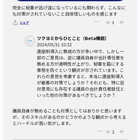
完全に秘書が逃げ道になっているにも関わらず、こんなに
も対策がされていないこと自体怪しいものを感じます
3
シェア
ツクヨミからひとこと（Beta機能）
2024/05/31 10:32
連座制導入に賛成の方が多い中で、しかし一
部のご意見は、逆に議員自身が会計責任者を
務める方が透明性が上がり、秘書を盾にする
事態を防ぐという観点が示されています。こ
れらの意見を考慮すると、本当に連座制導入
が最善の対策でしょうか？それとも、特に反
対意見にも存在する議員の会計責任者就任と
いった他の対策があるべきでしょうか？
議員自身が務めることも対策としてはありかと思います
が、そのスキルがあるのかどうかのような観点から考える
とハードルが高い気がします。
2