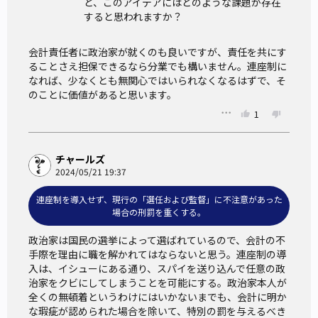
と、このアイデアにはどのような課題が存在
すると思われますか？
会計責任者に政治家が就くのも良いですが、責任を共にす
ることさえ担保できるなら分業でも構いません。連座制に
なれば、少なくとも無関心ではいられなくなるはずで、そ
のことに価値があると思います。
1
チャールズ
2024/05/21 19:37
連座制を導入せず、現行の「選任および監督」に不注意があった
場合の刑罰を重くする。
政治家は国民の選挙によって選ばれているので、会計の不
手際を理由に職を解かれてはならないと思う。連座制の導
入は、イシューにある通り、スパイを送り込んで任意の政
治家をクビにしてしまうことを可能にする。政治家本人が
全くの無頓着というわけにはいかないまでも、会計に明か
な瑕疵が認められた場合を除いて、特別の罰を与えるべき