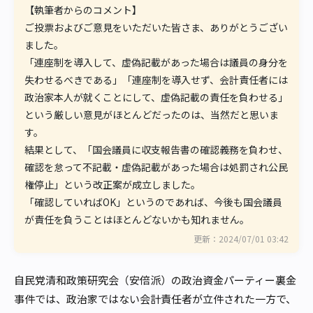
【執筆者からのコメント】

ご投票およびご意見をいただいた皆さま、ありがとうござい
ました。

「連座制を導入して、虚偽記載があった場合は議員の身分を
失わせるべきである」「連座制を導入せず、会計責任者には
政治家本人が就くことにして、虚偽記載の責任を負わせる」
という厳しい意見がほとんどだったのは、当然だと思いま
す。

結果として、「国会議員に収支報告書の確認義務を負わせ、
確認を怠って不記載・虚偽記載があった場合は処罰され公民
権停止」という改正案が成立しました。

「確認していればOK」というのであれば、今後も国会議員
が責任を負うことはほとんどないかも知れません。
更新：2024/07/01 03:42
自民党清和政策研究会（安倍派）の政治資金パーティー裏金
事件では、政治家ではない会計責任者が立件された一方で、