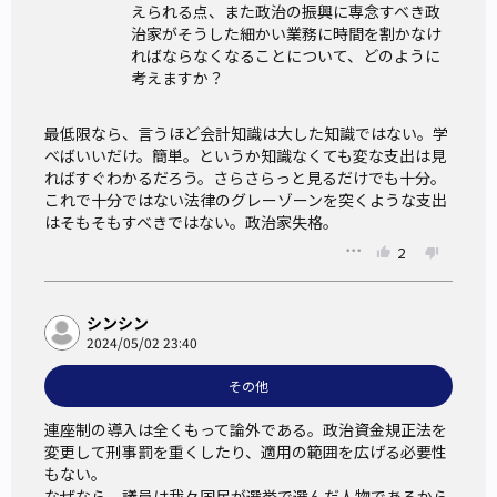
えられる点、また政治の振興に専念すべき政
治家がそうした細かい業務に時間を割かなけ
ればならなくなることについて、どのように
考えますか？
最低限なら、言うほど会計知識は大した知識ではない。学
べばいいだけ。簡単。というか知識なくても変な支出は見
ればすぐわかるだろう。さらさらっと見るだけでも十分。
これで十分ではない法律のグレーゾーンを突くような支出
はそもそもすべきではない。政治家失格。
2
シンシン
2024/05/02 23:40
その他
連座制の導入は全くもって論外である。政治資金規正法を
変更して刑事罰を重くしたり、適用の範囲を広げる必要性
もない。

なぜなら、議員は我々国民が選挙で選んだ人物であるから