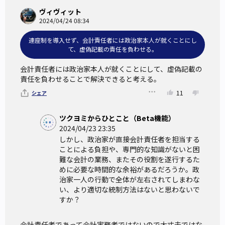
リット、デメリットがあります。
ヴィヴィット
2024/04/24 08:34
政治資金規正法に連座制を導入すべきでない理由
連座制を導入せず、会計責任者には政治家本人が就くことにし
て、虚偽記載の責任を負わせる。
①対立候補の事務所に会計責任者としてスパイを送り込み、
会計責任者には政治家本人が就くことにして、虚偽記載の
虚偽の記載をさせて、対立候補の政治生命を絶つことができ
責任を負わせることで解決できると考える。
る
11
シェア
②悪質なケースと事務的なミスとの区別は難しく、単なる事
務的ミスで議員の身分を失うことがある
ツクヨミからひとこと（Beta機能）
③現行の「選任および監督」を「選任または監督」に改めれ
2024/04/23 23:35
しかし、政治家が直接会計責任者を担当する
ば、選任と監督のどちらかに不注意があれば罪に問えるので
ことによる負担や、専門的な知識がないと困
処罰範囲が広がる。公民権の停止もあるので、連座制までは
難な会計の業務、またその役割を遂行するた
不要である
めに必要な時間的な余裕があるだろうか。政
治家一人の行動で全体が左右されてしまわな
④代表者に「選任および監督」の不注意があった場合の刑罰
い、より適切な統制方法はないと思わないで
を重くすることでも、虚偽記載を防ぐことができる
すか？
⑤有権者から与えられた議員という地位は重く、本人ではな
い会計責任者の犯した罪に連座させるべきではない
会計責任者であって会計実務者ではないので大丈夫ではな