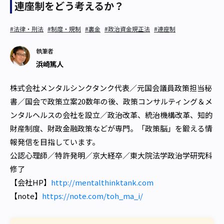
連座制をどう考えるか？
#法律・刑法
#制度・規制
#裏金
#政治資金規正法
#連座制
執筆者
浜崎篤人
株式会社メンタルシンクタンク代表／元国会議員政策担当秘
書／国会で政策立案20数年の後、政策コンサルティング＆メ
ンタルヘルスの会社を設立／政治改革、統治機構改革、知的
財産制度、財政金融政策などが専門。「政策脳」を鍛える情
報発信を目指しています。

公認心理師／特許発明／京大経卒／東大院法学政治学研究科
修了

【会社HP】
http://mentalthinktank.com
【note】
https://note.com/toh_ma_i/