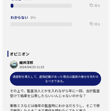
サンプルとして載せておきました（*1）。
見る
代表者、会計責任者、事務担当者の3名の氏名が記載されて
わからない
0%
いますが、このうち代表者には国会議員や後援会長などがな
見る
ります。
会計責任者は秘書の場合もあり、誰かに名目的になってもら
う場合もあり、議員事務所によって様々です。
名目的に会計責任者になっている人は、政治資金のことはよ
オピニオン
く分からず、頼まれて印鑑だけ押していることも多々ありま
細井洋邦
す。
2024/04/23 11:23
事務担当者は、実際に収支報告書を作成していることが多
連座制を導入して、虚偽記載があった場合は議員の身分を失わせ
く、政治資金の処理に精通した秘書が務めることが多いよう
るべきである。
です。
その上で、監査法人とかを入れながら年に一回、会計監査
受けて結果を公表したらいいんじゃないのかな？

岸田総理の政治団体「新政治経済研究会」収支報告書
事務ミスなどは毎年の監査時にわかるだろうし、そこで修
正報告したらそこまで責任を問わなくてもと思う。
