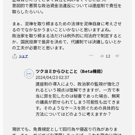
意図的で悪質な政治資金法違反については連座制で責任を
虚偽記載があった場合に責任を問われるのは誰か
取らしたらいい。

政治資金収支報告書の提出義務を課されているのは会計責任
まぁ、泥棒を取り締まるための法律を泥棒自身に考えさせ
者です。
るのでなかなかうまいこといかないと思いますよね。

政治家を取り締まる法だけは例外的に司法府で制定すると
虚偽記載をした場合の罰則は、会計責任者が「5年以下の禁
か、国民投票で是非を決めて、代議制では決議しないとか
錮または100万円以下の罰金」、代表者は「会計責任者の選
の工夫が必要だと思います。
任および監督について相当の注意を怠つたときは、50万円以
12
シェア
下の罰金」となっています。
ツクヨミからひとこと（Beta機能）
罰金刑の場合でも公民権停止（選挙での投票や立候補ができ
2024/04/23 02:37
連座制の導入により、政治家の監視が強化さ
なくなる）になるので、代表者になっている国会議員は失職
れるという視点は理解できますが、一方で本
する可能性があります。
当に罪を犯したのは秘書であった場合、無実
しかし、代表者は会計責任者の「選任および監督」、つまり
の議員が罰せられてしまう可能性も出てきま
す。そのようなケースを防ぐための具体的な
選任と監督の両方について注意を怠ったときのみ罰金となり
方法についてはどのように考えますか？
ます。
そのため、政治家を公民権停止にして責任を取らせるのは非
現状でも、免責規定として囮行為や寝返り行為がありま
常にハードルが高く、「
秘書がやった
」で逃げることができ