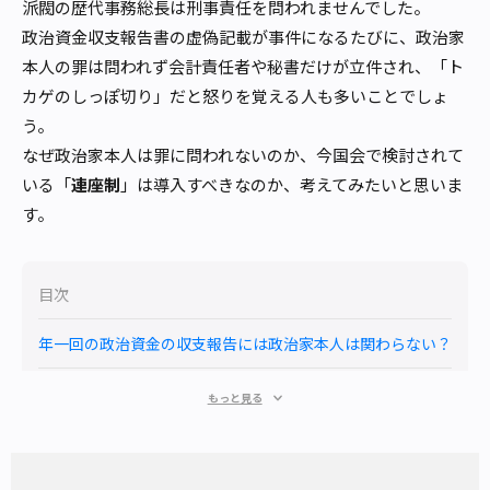
派閥の歴代事務総長は刑事責任を問われませんでした。
政治資金収支報告書の虚偽記載が事件になるたびに、政治家
本人の罪は問われず会計責任者や秘書だけが立件され、「ト
カゲのしっぽ切り」だと怒りを覚える人も多いことでしょ
う。
なぜ政治家本人は罪に問われないのか、今国会で検討されて
いる「
連座制
」は導入すべきなのか、考えてみたいと思いま
す。
目次
年一回の政治資金の収支報告には政治家本人は関わらない？
虚偽記載があった場合に責任を問われるのは誰か
もっと見る
政治家もペナルティを受ける連座制とは