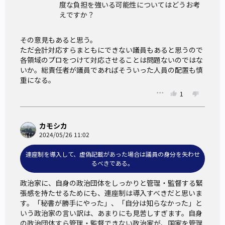
度な負担を強いる可能性についてはどうお考
えですか？
その意見もあると思う。

ただ会計対応すらまともにできない議員もあると思うので
各領域のプロをつけて対応させることは問題ないのではな
いか。総責任者が議員であればそういった人員の配置も慎
重になる。
1
カモシカ
2024/05/26 11:02
連座制を導入して、虚偽記載があった場合は議員の身分を失わせ
るべきである。
政治家に、自身の政治団体をしっかりと管理・監督する緊
張感を持たせるためにも、連座制は導入すべきだと思いま
す。「秘書が勝手にやった」、「自分は知らなかった」と
いう政治家の言い訳は、あまりにも見苦しすぎます。自身
の政治団体すら管理・監督できない政治家が、国家を管理