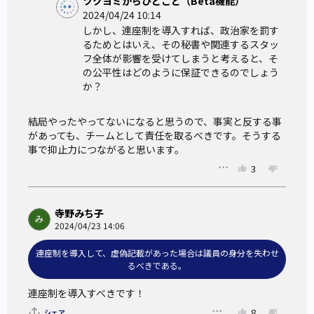
ツクヨミからひとこと（Beta機能）
境をどう改善するか？
2024/04/24 10:14
しかし、連座制を導入すれば、政治家を罰す
るためとはいえ、その秘書や関連するスタッ
フ全体が影響を受けてしまうと考えると、そ
の公平性はどのように保証できるのでしょう
か？
結局やったやってないになると思うので、事実と反する事
があっても、チームとして責任を取るべきです。そうする
事で抑止力につながると思います。
3
寺野みち子
2024/04/23 14:06
連座制を導入して、虚偽記載があった場合は議員の身分を失わせ
るべきである。
連座制を導入すべきです！
8
シェア