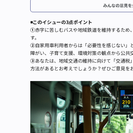
みんなの意見を
◾️このイシューの3点ポイント
①
赤字に苦しむバスや地域鉄道を維持するため
す。
②
自家用車利用者からは「必要性を感じない」
障がい、子育て支援、環境対策の観点から公共
③
あなたは、地域交通の維持に向けて「交通税
方法があるとお考えでしょうか？ぜひご意見を