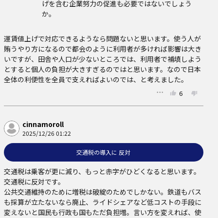
げを含む企業努力の促進も必要ではないでしょう
か。
運賃値上げで対応できるようなら問題ないと思います。使う人が
賄うやり方になるので都会のように利用者が多ければ影響は大き
いですが、田舎や人口が少ないところでは、利用者で補填しよう
とすると個人の負担が大きすぎるのではと思います。なので日本
全体の利便性を全員で支えればよいのでは、と考えました。
6
cinnamoroll
2025/12/26 01:22
交通税の導入に 反対
交通税は乗客が更に減り、もっと赤字がひどくなると思います。
交通税に反対です。

公共交通維持のために増税は破綻のためでしかない。鉄道もバス
も採算が立たないなら廃止、ライドシェアなど低コストの手段に
変えないと国民も行政も国もただ負担増。言い方を変えれば、使