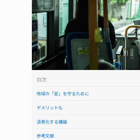
目次
地域の「足」を守るために
デメリットも
活発化する議論
参考文献