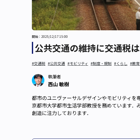
開始：2025/12/17 15:00
公共交通の維持に交通税は
#交通税
#公共交通
#モビリティ
#制度・規制
#くらし
#教
執筆者
西山 敏樹
都市のユニヴァーサルデザインやモビリティを
京都市大学都市生活学部教授を務めています．
創造に注力しております．