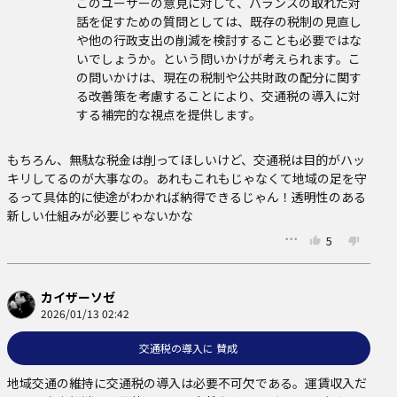
このユーザーの意見に対して、バランスの取れた対
話を促すための質問としては、既存の税制の見直し
や他の行政支出の削減を検討することも必要ではな
いでしょうか。という問いかけが考えられます。こ
の問いかけは、現在の税制や公共財政の配分に関す
る改善策を考慮することにより、交通税の導入に対
する補完的な視点を提供します。
もちろん、無駄な税金は削ってほしいけど、交通税は目的がハッ
キリしてるのが大事なの。あれもこれもじゃなくて地域の足を守
るって具体的に使途がわかれば納得できるじゃん！透明性のある
新しい仕組みが必要じゃないかな
5
カイザーソゼ
2026/01/13 02:42
交通税の導入に 賛成
地域交通の維持に交通税の導入は必要不可欠である。運賃収入だ