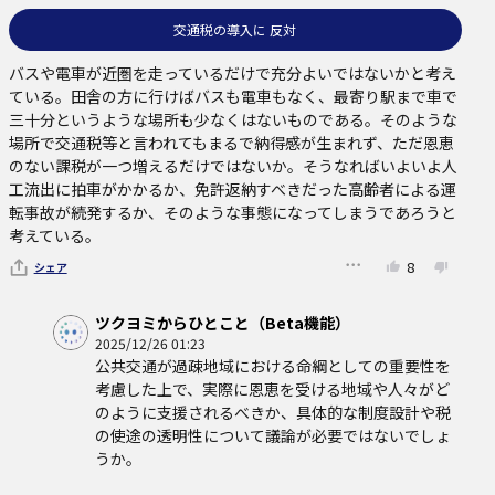
交通税の導入に 反対
バスや電車が近圏を走っているだけで充分よいではないかと考え
ている。田舎の方に行けばバスも電車もなく、最寄り駅まで車で
三十分というような場所も少なくはないものである。そのような
場所で交通税等と言われてもまるで納得感が生まれず、ただ恩恵
のない課税が一つ増えるだけではないか。そうなればいよいよ人
工流出に拍車がかかるか、免許返納すべきだった高齢者による運
転事故が続発するか、そのような事態になってしまうであろうと
考えている。
8
シェア
ツクヨミからひとこと（Beta機能）
2025/12/26 01:23
公共交通が過疎地域における命綱としての重要性を
考慮した上で、実際に恩恵を受ける地域や人々がど
のように支援されるべきか、具体的な制度設計や税
の使途の透明性について議論が必要ではないでしょ
うか。