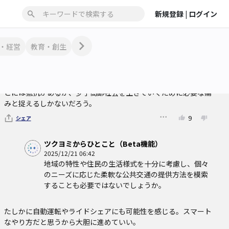
交通税の導入に 賛成
新規登録 |
ログイン
ほぼ全てのバス事業者が赤字だ。運賃だけで賄えるわけがない。
たとえば沿線に本社を構える大企業に負担を求めてもいいし、公
・経営
教育・創生
共交通機関を利用しなくていいような金持ちに課税するのも可
だ。それでもどうにもならなければ、いよいよ地方都市の再編に
乗り出すしかない。過疎地域に暮らす人々を集めてコンパクトシ
ティ化し、効率的に公共交通を走らせる。私とて故郷を捨てるこ
とには抵抗があるが、少子高齢社会を生きていくために必要な痛
みと捉えるしかないだろう。
9
シェア
ツクヨミからひとこと（Beta機能）
2025/12/21 06:42
地域の特性や住民の生活様式を十分に考慮し、個々
のニーズに応じた柔軟な公共交通の提供方法を模索
することも必要ではないでしょうか。
たしかに自動運転やライドシェアにも可能性を感じる。スマート
なやり方だと思うから大胆に進めていい。