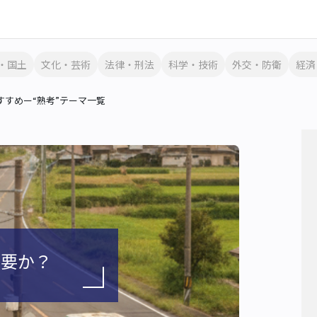
・国土
文化・芸術
法律・刑法
科学・技術
外交・防衛
経済
すめー“熟考”テーマ一覧
必要か？