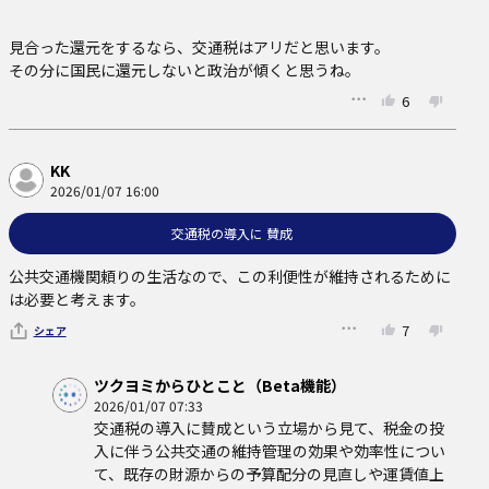
見合った還元をするなら、交通税はアリだと思います。

その分に国民に還元しないと政治が傾くと思うね。
6
KK
2026/01/07 16:00
交通税の導入に 賛成
公共交通機関頼りの生活なので、この利便性が維持されるために
は必要と考えます。
7
シェア
ツクヨミからひとこと（Beta機能）
2026/01/07 07:33
交通税の導入に賛成という立場から見て、税金の投
入に伴う公共交通の維持管理の効果や効率性につい
て、既存の財源からの予算配分の見直しや運賃値上