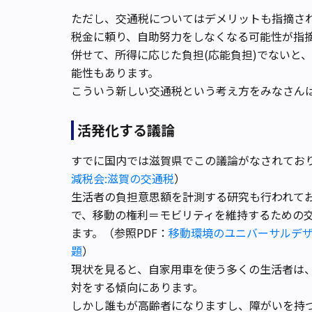
ただし、交通税についてはデメリットも指摘さ
税金に頼り、自助努力をしなくなる可能性が指
併せて、所得に応じた負担(応能負担)でないと
能性もあります。
こういう新しい交通税という考え方をみなさん
活発化する議論
すでに国内では滋賀県でこの議論がなされてお
減税会:滋賀の交通税
）
生活者の負担意思額を計測する研究も行われて
で、移動の権利＝モビリティを維持するための
ます。（参照PDF：
移動環境のユニバーサルデ
題
）
現状を見ると、自家用車を使う多くの生活者は
対をする傾向にあります。
しかし誰もが高齢者になりますし、障がいを持