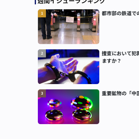
週間イシューランキング
都市部の鉄道で
1
捜査において犯
2
ますか？
重要鉱物の「中
3