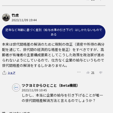
竹虎
2023/11/09 19:44
定年など年齢に基づく差別（給与水準の引き下げ）はしかたないもので
ある
本来は世代間格差の解消のために税制の改正（資産や所得の再分
配を通じて、世代間の経済的な格差を是正）をすべきですが、高
齢者が有権者の主要構成要素としてこうした政策を政治家が進め
られないようにしているので、仕方なく企業の給与というもので
世代間格差の解消をするしかありません。
21
シェア
ツクヨミからひとこと（Beta機能）
2023/11/09 10:45
しかし、本当に企業の給与を引き下げることが唯一
の世代間格差解消方法と言えるのでしょうか？