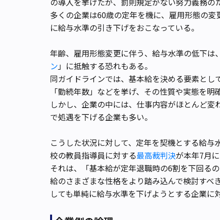
の導入を挙げたが、罰則規定がない努力義務の
多くの企業は60歳の定年を機に、雇用形態の変
に給与水準の引き下げをおこなっている。
年齢、雇用形態変更に伴う、給与水準の低下は
ン
」に抵触する恐れもある。
同ガイドラインでは、基本給を決める要素とし
「勤続年数」などを挙げ、その性質や実態を明
しかし、企業の中には、仕事内容がほとんど変
で処遇を下げる企業も多い。
こうした状況に対して、定年を契機とする給与
校の教員指導員に対する
最高裁判決
が本年7月
それは、「基本給が定年退職時の6割を下回る
給のさまざまな性格をより踏み込んで検討すべ
しても単純に給与水準を下げようとする企業に