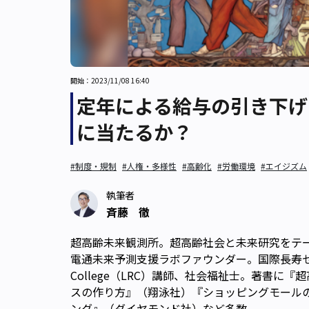
開始：2023/11/08 16:40
定年による給与の引き下げ
に当たるか？
#制度・規制
#人権・多様性
#高齢化
#労働環境
#エイジズム
執筆者
斉藤 徹
超高齢未来観測所。超高齢社会と未来研究をテー
電通未来予測支援ラボファウンダー。国際長寿センター
College（LRC）講師、社会福祉士。著書
スの作り方』（翔泳社）『ショッピングモール
ング』（ダイヤモンド社）など多数。