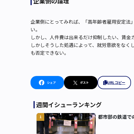
企業側の論理
企業側にとってみれば、「高年齢者雇用安定法」
い。
しかし、人件費は出来るだけ抑制したい、賃金
しかしそうした処遇によって、就労意欲をなく
も否定できない。
URLコピー
シェア
ポスト
週間イシューランキング
都市部の鉄道で
1