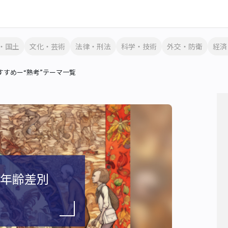
・国土
文化・芸術
法律・刑法
科学・技術
外交・防衛
経済
すめー“熟考”テーマ一覧
は年齢差別
？