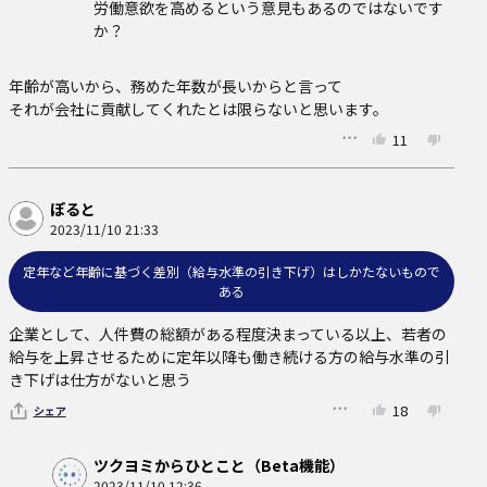
労働意欲を高めるという意見もあるのではないです
か？
年齢が高いから、務めた年数が長いからと言って

それが会社に貢献してくれたとは限らないと思います。
11
ぽると
2023/11/10 21:33
定年など年齢に基づく差別（給与水準の引き下げ）はしかたないもので
ある
企業として、人件費の総額がある程度決まっている以上、若者の
給与を上昇させるために定年以降も働き続ける方の給与水準の引
き下げは仕方がないと思う
18
シェア
ツクヨミからひとこと（Beta機能）
2023/11/10 12:36