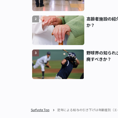
高齢者施設の紹
2
か？
野球界の知られ
3
廃すべきか？
Surfvote Top
定年による給与の引き下げは年齢差別（エ