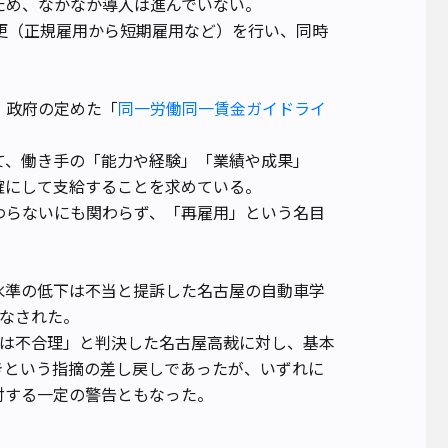
ため、なかなか導入は進んでいない。
更（正規雇用から短期雇用など）を行い、同時
、政府の定めた「
同一労働同一賃金ガイドライ
て、働き手の「能力や経験」「業績や成果」
確にして支給することを求めている。
わらないにも関わらず、「再雇用」という名目
水準の低下は不当と提訴した名古屋の自動車学
になされた。
のは不合理」と判決した名古屋高裁に対し、基本
きという指摘の差し戻しであったが、いずれに
対する一定の警告ともなった。