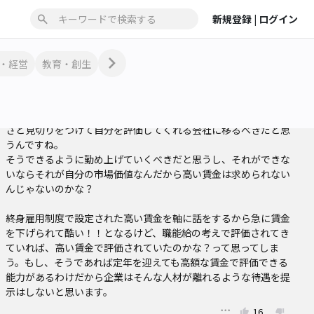
った企業に流れていく必要があるのかと考えてます。

新規登録 |
ログイン
補助金だなんだで、死に体の会社に税金ぶち込んだってなんの意
味もないと思うんですけどね…

個人のセーフティネットに資金を入れる意味はあると思うけど、
・経営
教育・創生
不振企業を生きながらえさせる意味はないと思う。

そしてこのイシューに対しては、賃金を下げられて不満なら今ま
で勤めていた会社にしがみついて賃金をせびるのではなく、さっ
さと見切りをつけて自分を評価してくれる会社に移るべきだと思
うんですね。

そうできるように勤め上げていくべきだと思うし、それができな
いならそれが自分の市場価値なんだから高い賃金は求められない
んじゃないのかな？

終身雇用制度で設定された高い賃金を軸に話をするから急に賃金
を下げられて酷い！！となるけど、職能給の考えで評価されてき
ていれば、高い賃金で評価されていたのかな？って思ってしま
う。もし、そうであれば定年を迎えても高額な賃金で評価できる
能力があるわけだから企業はそんな人材が離れるような待遇を提
示はしないと思います。
16