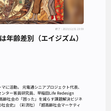
終了：2023/12/31 23:59
は年齢差別（エイジズム）
マに活動。 元電通シニアプロジェクト代表、
客員研究員、早稲田Life Redesign 
に『超高齢社会の「困った」を減らす課題解決ビジネ
の社会史』（彩流社）『超高齢社会マーケティ