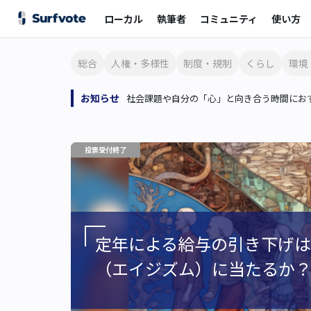
ローカル
執筆者
コミュニティ
使い方
総合
人権・多様性
制度・規制
くらし
環境
お知らせ
社会課題や自分の「心」と向き合う時間におす
投票受付終了
定年による給与の引き下げ
（エイジズム）に当たるか