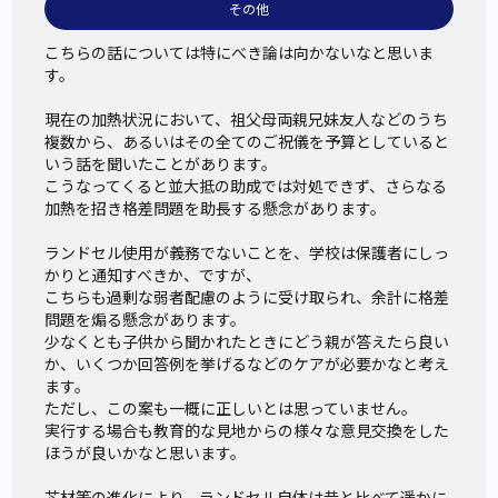
その他
こちらの話については特にべき論は向かないなと思いま
す。

現在の加熱状況において、祖父母両親兄妹友人などのうち
複数から、あるいはその全てのご祝儀を予算としていると
いう話を聞いたことがあります。

こうなってくると並大抵の助成では対処できず、さらなる
加熱を招き格差問題を助長する懸念があります。

ランドセル使用が義務でないことを、学校は保護者にしっ
かりと通知すべきか、ですが、

こちらも過剰な弱者配慮のように受け取られ、余計に格差
問題を煽る懸念があります。

少なくとも子供から聞かれたときにどう親が答えたら良い
か、いくつか回答例を挙げるなどのケアが必要かなと考え
ます。

ただし、この案も一概に正しいとは思っていません。

実行する場合も教育的な見地からの様々な意見交換をした
ほうが良いかなと思います。

芯材等の進化により、ランドセル自体は昔と比べて遥かに