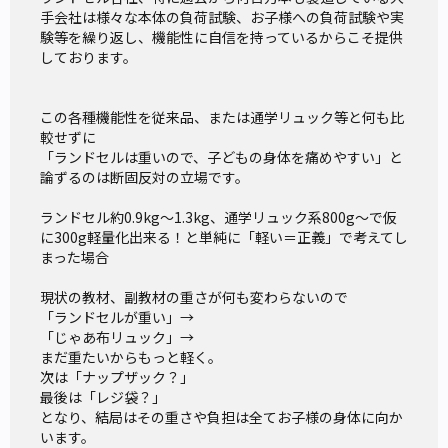
手会社は様々な本体の負荷試験、お子様への負荷試験や実
験等を繰り返し、機能性に自信を持っているからこそ提供
しております。

この各種機能性を従来品、または通学リュック等と何も比
較せずに

「ランドセルは重いので、子どもの身体を痛めやすい」と
論ずるのは断固反対の立場です。

ランドセル約0.9kg〜1.3kg、通学リュック系800g〜で仮
に300g軽量化出来る！と単純に「軽い＝正義」で考えてし
まった場合

現状の教材、副教材の重さが何も変わらないので

「ランドセルが重い」→

「じゃあ布リュック」→

まだ重たいからもっと軽く。

次は「ナップザック？」

最後は「レジ袋？」

となり、結局はその重さや負担は全てお子様の身体に向か
います。
