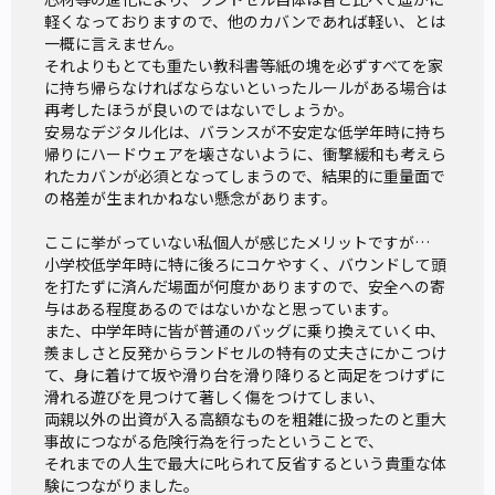
軽くなっておりますので、他のカバンであれば軽い、とは
一概に言えません。

それよりもとても重たい教科書等紙の塊を必ずすべてを家
に持ち帰らなければならないといったルールがある場合は
再考したほうが良いのではないでしょうか。

安易なデジタル化は、バランスが不安定な低学年時に持ち
帰りにハードウェアを壊さないように、衝撃緩和も考えら
れたカバンが必須となってしまうので、結果的に重量面で
の格差が生まれかねない懸念があります。

ここに挙がっていない私個人が感じたメリットですが…

小学校低学年時に特に後ろにコケやすく、バウンドして頭
を打たずに済んだ場面が何度かありますので、安全への寄
与はある程度あるのではないかなと思っています。

また、中学年時に皆が普通のバッグに乗り換えていく中、
羨ましさと反発からランドセルの特有の丈夫さにかこつけ
て、身に着けて坂や滑り台を滑り降りると両足をつけずに
滑れる遊びを見つけて著しく傷をつけてしまい、

両親以外の出資が入る高額なものを粗雑に扱ったのと重大
事故につながる危険行為を行ったということで、

それまでの人生で最大に叱られて反省するという貴重な体
験につながりました。