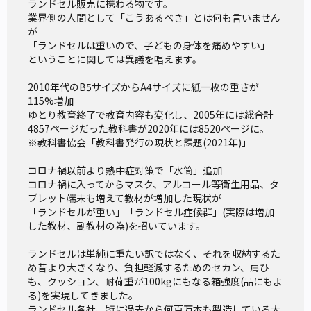
ランドセル販売に携わる物です。

業界側の人間として「こうあるべき」とは何も言いません
が

「ランドセルは重いので、子どもの身体を痛めやすい」

ということに関しては異議を唱えます。

2010年代のB5サイズからA4サイズに紙一枚の重さが
115%増加

ゆとり教育終了で教育内容も変化し、2005年には総合計
4857ページだった教科書が2020年には8520ページに。

※教科書協会「教科書発行の現状と課題(2021年)」

コロナ禍以前より熱中症対策で「水筒」追加

コロナ禍に入ってからマスク、アルコール等衛生用品、タ
ブレット端末も増えて教材が増加した現状が

「ランドセルが重い」「ランドセル症候群」(実際は増加
した教材、副教材の為)を招いています。

ランドセルは単純に重たい訳ではなく、それを収納するた
め昔より大きくなり、負担軽減するためのセカン、肩ひ
も、クッション、耐荷重が100kgにもなる箱強度(品にもよ
る)を実現してきました。

ランドセル各社、特に過去から何百万本も製造している大