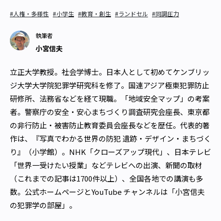
#人権・多様性
#小学生
#教育・創生
#ランドセル
#同調圧力
執筆者
小宮信夫
立正大学教授。社会学博士。日本人として初めてケンブリッ
ジ大学大学院犯罪学研究科を修了。国連アジア極東犯罪防止
研修所、法務省などを経て現職。「地域安全マップ」の考案
者。警察庁の安全・安心まちづくり調査研究会座長、東京都
の非行防止・被害防止教育委員会座長などを歴任。代表的著
作は、『写真でわかる世界の防犯 ――遺跡・デザイン・まちづく
り』（小学館）。NHK「クローズアップ現代」、日本テレビ
「世界一受けたい授業」などテレビへの出演、新聞の取材
（これまでの記事は1700件以上）、全国各地での講演も多
数。公式ホームページとYouTube チャンネルは「小宮信夫
の犯罪学の部屋」。