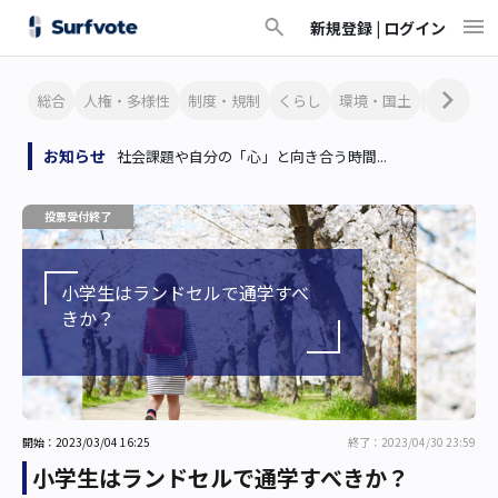
新規登録 |
ログイン
総合
人権・多様性
制度・規制
くらし
環境・国土
文化・芸
お知らせ
社会課題や自分の「心」と向き合う時間...
投票受付終了
小学生はランドセルで通学すべ
きか？
開始：2023/03/04 16:25
終了：2023/04/30 23:59
小学生はランドセルで通学すべきか？