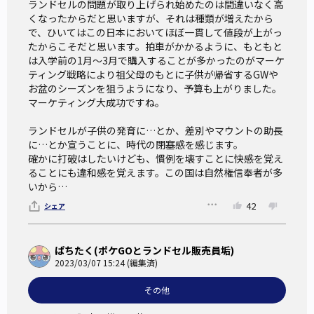
ランドセルの問題が取り上げられ始めたのは間違いなく高
くなったからだと思いますが、それは種類が増えたから
で、ひいてはこの日本においてほぼ一貫して値段が上がっ
たからこそだと思います。拍車がかかるように、もともと
は入学前の1月～3月で購入することが多かったのがマーケ
ティング戦略により祖父母のもとに子供が帰省するGWや
お盆のシーズンを狙うようになり、予算も上がりました。
マーケティング大成功ですね。

ランドセルが子供の発育に…とか、差別やマウントの助長
に…とか宣うことに、時代の閉塞感を感じます。

確かに打破はしたいけども、慣例を壊すことに快感を覚え
ることにも違和感を覚えます。この国は自然権信奉者が多
いから…
42
シェア
ぱちたく(ポケGOとランドセル販売員垢)
2023/03/07 15:24 (編集済)
その他