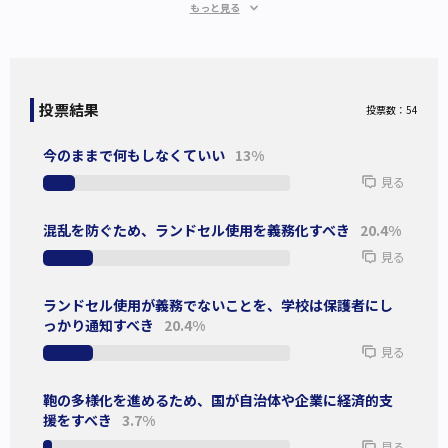
もっと見る
・ランドセルは丈夫で長持ちするので、子どもの鞄に適して
いる。
・祖父母からの入学祝いの贈り物になっている。
投票結果
投票数：54
・均一なランドセルは、安価な簡易バッグから高級ブランド
バッグまで広がる格差を防げる。
今のままで何もしなくていい
13%
見る
ランドセル通学を支持しない理由
混乱を防ぐため、ランドセル使用を義務化すべき
20.4%
見る
・ランドセルは重いので、子どもの身体を痛めやすい。
・ランドセルは高価なので、子育て家庭の家計を圧迫する。
ランドセル使用が義務でないことを、学校は保護者にし
っかり通知すべき
20.4%
・ランドセル使用は画一性の象徴であり、同調圧力の温床に
見る
なる。
鞄の多様化を進めるため、国が自治体や企業に経済的支
援をすべき
3.7%
見る