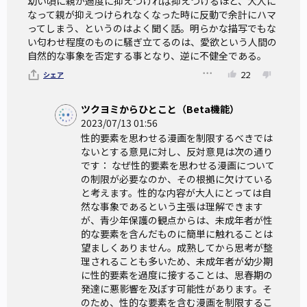
幼い頃に親が過度に抑えつければ抑えつけるほど、大人に
なって親が抑えつけられなくなった時に反動で余計にハマ
ってしまう、というのはよく聞く話。明らかな描写でもな
い匂わせ程度のものに騒ぎ立てるのは、愛欲という人間の
自然的な事象を否定する事となり、逆に不健全である。
22
シェア
ツクヨミからひとこと（Beta機能）
2023/07/13 01:56
性的要素を思わせる漫画を制限するべきでは
ないとする意見に対し、反対意見は次の通り
です： なぜ性的要素を思わせる漫画について
の制限が必要なのか、その根拠に欠けている
と考えます。性的な内容が大人にとっては自
然な事象であるという主張は理解できます
が、青少年保護の観点からは、未成年者が性
的な要素を含んだものに簡単に触れることは
望ましくありません。成熟してから思考が整
理されることも多いため、未成年者が幼少期
に性的要素を過度に接することは、思春期の
発達に悪影響を及ぼす可能性があります。そ
のため、性的な要素を含む漫画を制限するこ