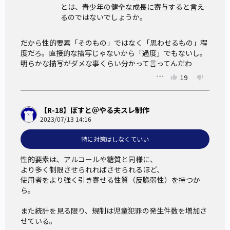
とは、青少年の健全な成長に寄与すると言え
るのではないでしょうか。
だから性的要素「そのもの」ではなく「思わせるもの」程
度だろ。直接的な描写じゃないから「過度」でもないし。
明らかな描写がダメな事くらい分かって言ってんだわ
19
【R-18】ぽすと＠やる夫スレ制作
2023/07/13 14:16
特に対策はしなくていい
性的要素は、アルコールや糖質と同様に、

より多く制限させられればさせられるほど、

使用者をより強く引き寄せる性質（反脆弱性）を持つか
ら。

また統計を見る限り、規制は児童犯罪の発生件数を増加さ
せている。