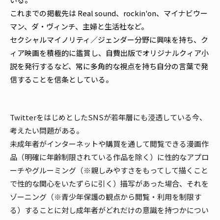
これまでの掲載先は Real sound、rockin'on、マイナビウー
マン、ダ・ヴィンチ、主婦と生活社など。

セクシャルマイノリティ／ジェンダー分野に興味を持ち、ク
ィア映画を積極的に鑑賞し、自費出版でオリジナルクィア小
説を発行するなど、常に多角的な視点を持ち自分の言葉で発
信することを信条としている。
TwitterをはじめとしたSNSが若年層にも浸透している今、
考えたい問題がある。
未成年者がインターネットや購買を通して閲覧できる漫画作
品（明確に年齢制限されている作品を除く）に性的なアプロ
ーチやグルーミング（※親しみやすさをもってして描くこと
で性的な関心をいたずらに引く）描写があった場合、それを
ゾーニング（※青少年保護の観点から閲覧・利用を制限す
る）することに対し成年者がどれだけの意識を持つかについ