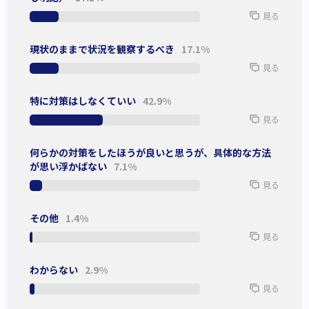
見る
ている、と弁明。
これに対し、擁護する者と「過保護、やりすぎである」と批
現状のままで状況を観察するべき
17.1%
判する者の両方が見受けられた。
見る
ネット上ではさまざまな意見が見られる
特に対策はしなくていい
42.9%
見る
議論を探っていくと「過去の作品からセンシティブな描写は
何らかの対策をしたほうが良いと思うが、具体的な方法
散見されうる」という意見のもと『美少女戦士セーラームー
が思い浮かばない
7.1%
ン』などの著名な作品を例に挙げているユーザー、作品の内
見る
容に眉をひそめた側として「しっかりとした性教育ならまだ
しも、子供が見て誤解しかねないものだ」と発言しているユ
その他
1.4%
ーザーなど、多様な意見が展開されていた。
見る
おおよその意見はどれも頷けるものであり、やや議論が感情
的な方向へとヒートアップしている傾向も見られたが、未成
わからない
2.9%
年者における漫画作品の閲覧について、さまざまな問題提起
見る
ができるきっかけになっただろうと思う。