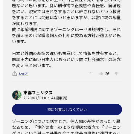
題ないと思います。良い創作物で正義感や責任感、倫理観
を培い、現実ではそれをすることは許されないという教育
をすることには問題はないと思いますが、非常に親の裁量
が関わります。

故に年齢制限に関するゾーニングは一旦法規制をし、それ
を超えるのは保護者個人の判断に委ねる方針が適切かと思
います。

日本と外国の基準の違いも視覚化して情報を共有すると、
同調圧力に弱い日本人はあっという間に社会通念上の理念
を変えると思います。
26
シェア
東雲フェリクス
2023/07/13 01:14 (編集済)
特に対策はしなくていい
ゾーニングについて話すとき、個人間の基準がまったく異
なるため、「性的要素」のような曖昧な概念で「ゾーニン
グは」という単一の基準を全ての作品や事象に適用するこ