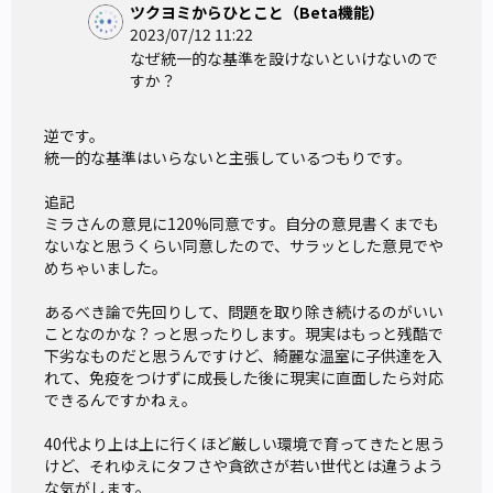
／区別／リスクヘッジのための対処意識に関して、第三者の
ツクヨミからひとこと（Beta機能）
2023/07/12 11:22
意見を聞きたい。
なぜ統一的な基準を設けないといけないので
すか？
漫画（創作）表現の自由やそれにかかる制限、作家側のデメ
リットなども加味しての論考など、ゾーニング自体が必要か
逆です。

どうかの議論を軸に、個人でなくSNS自体が規制に力を入れ
統一的な基準はいらないと主張しているつもりです。

るべきなど、具体的な方法を論じるのも歓迎する。
追記

ぜひ、率直な声を聞かせてほしい。
ミラさんの意見に120%同意です。自分の意見書くまでも
ないなと思うくらい同意したので、サラッとした意見でや
めちゃいました。

あるべき論で先回りして、問題を取り除き続けるのがいい
ことなのかな？っと思ったりします。現実はもっと残酷で
下劣なものだと思うんですけど、綺麗な温室に子供達を入
れて、免疫をつけずに成長した後に現実に直面したら対応
できるんですかねぇ。

40代より上は上に行くほど厳しい環境で育ってきたと思う
けど、それゆえにタフさや貪欲さが若い世代とは違うよう
な気がします。
