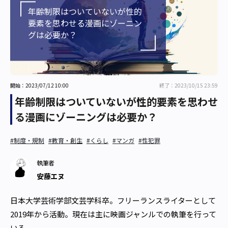
年齢制限はついていないが性的
要素を思わせる漫画にゾーニン
グは必要か？
開始：2023/07/12 10:00
終了：2023/10/15 23:59
年齢制限はついていないが性的要素を思わせ
る漫画にゾーニングは必要か？
#制度・規制
#教育・創生
#くらし
#マンガ
#性犯罪
執筆者
安藤エヌ
日本大学芸術学部文芸学科卒。フリーランスライターとして
2019年から活動。現在は主に映画ジャンルでの執筆を行って
いる。
