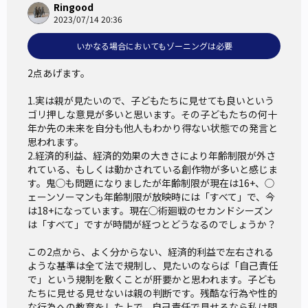
Ringood
2023/07/14 20:36
いかなる場合においてもゾーニングは必要
2点あげます。

1.実は親が見たいので、子どもたちに見せても良いという
ゴリ押しな意見が多いと思います。その子どもたちの何十
年か先の未来を自分も他人もわかり得ない状態での発言と
思われます。

2.経済的利益、経済的効果の大きさにより年齢制限が外さ
れている、もしくは動かされている創作物が多いと感じま
す。鬼◯も問題になりましたが年齢制限が現在は16+、◯
ェーンソーマンも年齢制限が放映時には「すべて」で、今
は18+になっています。現在◯術廻戦のセカンドシーズン
は「すべて」ですが時間が経つとどうなるのでしょうか？

この2点から、よく分からない、経済的利益で左右される
ような基準は全て法で規制し、見たいのならば「自己責任
で」という規制を敷くことが肝要かと思われます。子ども
たちに見せる見せないは親の判断です。残酷な行為や性的
な行為への教育をした上で、自己責任で見せるなら私は問