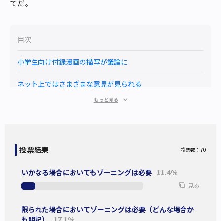
てだ。
目次
小学生向け付録漫画の描写が議論に
ネット上ではさまざまな意見が見られる
もっと見る
青少年保護のためにゾーニングは必要か
小学生向け付録漫画の描写が議論に
投票結果
投票数：70
最近、とある保護者が女児向け雑誌の付録に同梱されていた
いかなる場合においてもゾーニングは必要
11.4%
漫画作品
に対し異議を唱えるツイートを発端として、この問
見る
題がTwitter上で議論を呼ぶこととなった。
当該保護者は「子供に悪影響を及ぼす恐れがある」として作
限られた場合においてゾーニングは必要（どんな場合か
も明記）
17.1%
品を批判、娘に見せないよう破棄したと伝えて付録を保管し