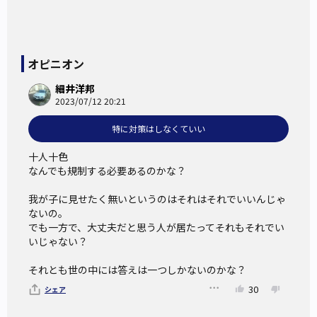
青少年保護のためにゾーニングは必要か
オピニオン
筆者も今回の件をきっかけに、改めて性的内容をほのめかす
細井洋邦
漫画作品のゾーニングについて再考してみたところ、
2023/07/12 20:21
Twitterで見かける「#漫画が読めるハッシュタグ」内の作
特に対策はしなくていい
品、オリジナルのボーイズラブ／ガールズラブ（それぞれ、
同性同士の恋愛を題材にした作品の総称）を公開しているタ
十人十色

グがついた作品の一部についても、閲覧規制の必要な作品が
なんでも規制する必要あるのかな？

見受けられていることに気づいた。
我が子に見せたく無いというのはそれはそれでいいんじゃ
中には性行為描写を簡易な修正のみで掲載しているものもあ
ないの。

る。
でも一方で、大丈夫だと思う人が居たってそれもそれでい
いじゃない？

それらを成人していない青少年が誰でも閲覧できる状態にし
ていることに、危機感を感じるユーザーもいるだろう。
それとも世の中には答えは一つしかないのかな？
センシティブな作品に対してのゾーニング設定は必須ではな
30
シェア
く、作品を掲載する作者に委ねられているにしろ、棲み分け