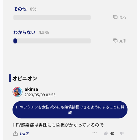
に提出させていただく。
その他
0%
見る
目次
わからない
4.5%
HPVに感染してから子宮頸がんを罹患するまで
見る
HPVを予防するために今日本でできること
HPVワクチンの海外での取り組み
オピニオン
HPVワクチンを性別問わず接種推奨するメリット
akima
HPVワクチンをすべての人が受ける時の課題
2023/05/09 02:55
HPVワクチンを女性以外にも無償接種できるようにすることに賛
参考イシュー
成
参考にした資料
HPV感染症は男性にも負担がかかっているので
40
シェア