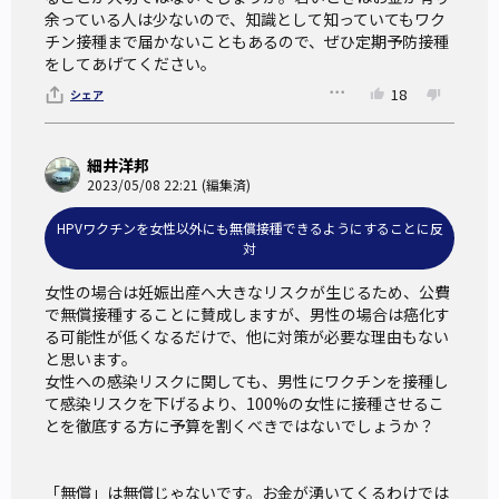
「男性のがん予防にも」HPVワクチンが注目されている理由
余っている人は少ないので、知識として知っていてもワク
チン接種まで届かないこともあるので、ぜひ定期予防接種
（Yahoo! Japan SDGs、2022年7月）
をしてあげてください。
海外のHPVワクチンエビデンス
（MSD Connect）
18
シェア
細井洋邦
2023/05/08 22:21 (編集済)
HPVワクチンを女性以外にも無償接種できるようにすることに反
対
女性の場合は妊娠出産へ大きなリスクが生じるため、公費
で無償接種することに賛成しますが、男性の場合は癌化す
る可能性が低くなるだけで、他に対策が必要な理由もない
と思います。

女性への感染リスクに関しても、男性にワクチンを接種し
て感染リスクを下げるより、100%の女性に接種させるこ
とを徹底する方に予算を割くべきではないでしょうか？

「無償」は無償じゃないです。お金が湧いてくるわけでは