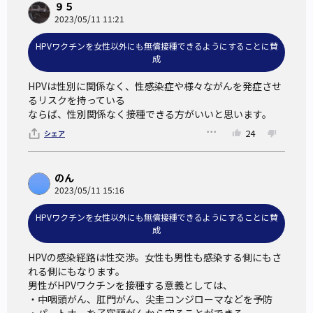
９５
■予防できる癌に罹患する人の命を救うことができる
2023/05/11 11:21
HPVワクチンをすべての人が受ける時の課題
HPVワクチンを女性以外にも無償接種できるようにすることに賛
成
HPVは性別に関係なく、性感染症や様々ながんを発症させ
■他の予防接種と同じように、人によっては副作用が生じる
るリスクを持っている

可能性があること
ならば、性別関係なく接種できる方がいいと思います。
■積極的接種の推奨が中止されていた影響で、国内のHPV認
24
シェア
知度やワクチンに対する理解が低い
■「女性が受けるもの」というイメージから、接種すること
のん
に抵抗感を持つ人もいる
2023/05/11 15:16
HPVワクチンを女性以外にも無償接種できるようにすることに賛
自分の健康や命に関わる重要な項目は特に、メリットやデメ
成
リット、そして適切な情報収集と判断が必要になる。
HPVの感染経路は性交渉。女性も男性も感染する側にもさ
2020年4月から積極的接種の推奨が再開したが、今後も女性
れる側にもなります。

のみを対象にして行っていくべきか？
男性がHPVワクチンを接種する意義としては、

・中咽頭がん、肛門がん、尖圭コンジローマなどを予防

それともそれ以外の全ての適正年齢の人を対象にして、国が