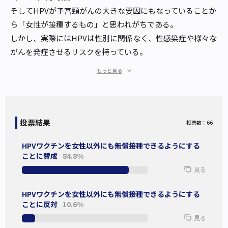
そしてHPVが子宮頸がんの大きな要因にもなっていることか
ら「女性が接種するもの」と思われがちである。
しかし、実際にはHPVは性別に関係なく、性感染症や様々な
がんを発症させるリスクを持っている。
ともなれば、HPVの定期予防接種を女性に限定せず、特に適
もっと見る
正年齢とも言われる12歳~16歳のすべての人が無償で受けら
れるような法整備が必要である。
日本では2020年12月から、4価ワクチンが男性に対しても任
意接種対象となったが、予防接種法に基づかない全額自己負
投票結果
投票数：66
担となっているため、まだまだ主流とは言えない。
HPVワクチンを女性以外にも無償接種できるようにする
そこで問いたい。
ことに賛成
84.8%
現行の女性だけではなく、適正年齢のすべての人に対して、
見る
HPVの定期予防接種（無償）を受けられるようにするべき
か？
HPVワクチンを女性以外にも無償接種できるようにする
尚、この投票結果はみんなの意見としてSurfvote編集部で取
ことに反対
10.6%
り纏め、厚生労働省をはじめとする関係省庁や国会議員など
見る