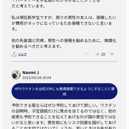
・パートナーを子宮頸がんから守ることができる

積極的に推奨していくべきか？
だと考えています。

あなたの意見を教えて欲しい。
私は現在医学生ですが、周りの男性の友人は，接種したい
が費用がネックになっているため接種できないと言いま
参考イシュー
す。

【子宮頸がん】大切なことを判断するためのデータや情報は
他の先進国と同様，男性への接種を勧めるために、無償化
を勧めるべきだと考えます。
自分で情報源を見て考えている？
23
シェア
参考にした資料
Naomi J
2023/05/28 20:04
HPVワクチンについて知ってください
（PDF)（厚生労働
HPVワクチンを女性以外にも無償接種できるようにすることに賛
省、2023年3月改訂版）
成
9価ヒトパピローマウイルス（HPV）ワクチン（シルガード
予防できる癌ならばぜひ予防してあげて欲しい。ワクチン
9）について
（厚生労働省）
の説明時、子宮頸癌だけに焦点を当てるのではなく、他の
海外で進む男性のHPVワクチン接種 そのメリットは？
（日
疾患も予防できることを伝えてあげるのが国の責任ではな
いかなと思います。男性側にもリスク回避を国がしてあげ
経ビジネス、2023年4月）
ることが大切ではないでしょうか。若いときはお金が有り