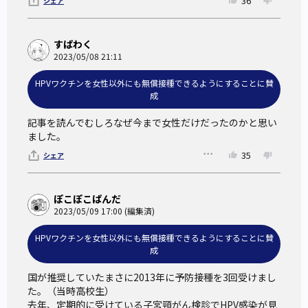
36
シェア
すぱわく
【HPVに感染してから子宮頸がんを発症するま
2023/05/08 21:11
で 厚生労働省より】
HPVワクチンを女性以外にも無償接種できるようにすることに賛
成
HPVに感染した後に、どのような人が癌化するかまだ詳しく
記事を読んでむしろなぜ今まで女性だけだったのかと思い
分かっていないため、感染予防や定期的な検診、早期発見が
ました。
重要となる。
35
シェア
子宮頸がんの手前の段階や子宮頸がんになると、子宮の一部
または全てを摘出する必要がある。
ぽこぽこぱんだ
一部を摘出の場合は、妊娠をすることができても早産のリス
2023/05/09 17:00 (編集済)
クがある。
HPVワクチンを女性以外にも無償接種できるようにすることに賛
全摘出の場合は妊娠すること自体が不可能になってしまう。
成
HPVを予防するために今日本でできること
国が推奨していたまさに2013年に予防接種を3回受けまし
た。（当時高校生）

去年、定期的に受けている子宮頸がん検診でHPV感染が見