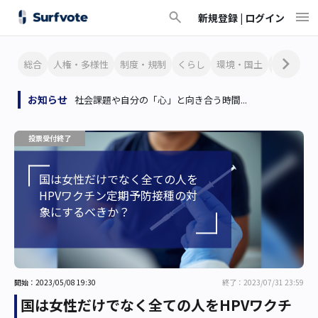
新規登録 |
ログイン
総合
人権・多様性
制度・規制
くらし
環境・国土
文化・芸
お知らせ
社会課題や自分の「心」と向き合う時間...
投票受付終了
国は女性だけでなく全ての人を
HPVワクチン定期予防接種の対
象にするべきか？
開始：2023/05/08 19:30
終了：2023/07/31 23:59
国は女性だけでなく全ての人をHPVワクチ