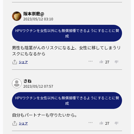
療機関ではなく学校接種となっている点である。
日本と同様に医療機関で接種をするアメリカでは、国家目標
阪本崇磨@
が80%であるにも関わらず、男女共に接種率は約60%に留ま
2023/05/12 03:10
っている。
HPVワクチンを女性以外にも無償接種できるようにすることに賛
このように見てみると、接種率を高めるという観点からは学
成
校接種も効果的な手段の一つと言える。
男性も陰茎がんのリスクになる上、女性に移してしまうリ
接種率の高いオーストラリアは、接種率も検診の受診率も高
スクにもなるから
く、2028年には子宮頸がんの撲滅（10万人あたり4人未満）
27
シェア
ができると推測されている。
さね
2023/05/12 07:57
HPVワクチンを女性以外にも無償接種できるようにすることに賛
成
自分もパートナーも守りたいから。
27
シェア