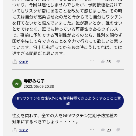
つかり、今回は癌化しませんでしたが、予防接種を受けて
日本では、HPVの積極的接種推奨が2022年4月より再開さ
いてもリスクが常にあることを改めて感じました。その時
れ、小学校6年生~高校1年生相当の女性を対象に公費で接種
に夫は自分が感染させたのだと今からでも自分もワクチン
を打てないかと悩んでいました。誰が悪いとか、誰のせい
することができる。
とかではなく、誰でも持っている可能性のあるウイルス
公費で受けることができるワクチンは、2価ワクチン（サー
で、事前に予防できる可能性があるのなら、性別を問わず
バリックス）、4価ワクチン（ガーダシル）、9価ワクチン
国が率先して今できることを全力で行なって欲しいと思っ
ています。何十年も経ってからあの時こうしてれば、では
（シルガード）の3種類。
遅すぎる問題だと思います。
一定の間隔を空けて同じワクチンを2回または3回接種する。
35
シェア
（接種するワクチンや年齢によってタイミングや回数が異な
る）
2価ワクチンと4価ワクチンは子宮頸がんを起こしやすい種類
寺野みち子
2023/05/09 20:38
（型）であるHPV16型と18型の感染を防ぐことができる。
これは子宮頸がんの50~70%を防ぐことができる。
HPVワクチンを女性以外にも無償接種できるようにすることに賛
成
9価ワクチンは、このHPV16型と18型に加え、他の5種類
（HPV31型、33型、45型、52型、58型）のHPV感染も防ぐ
性別を問わず、全ての人をGPVワクチン定期予防接種の

対象にするべきでしょう・・・・。
ため、子宮頸がんの80~90%を防ぐとされている。
2020年12月から日本で男性も接種（全額自己負担で3回で5
29
シェア