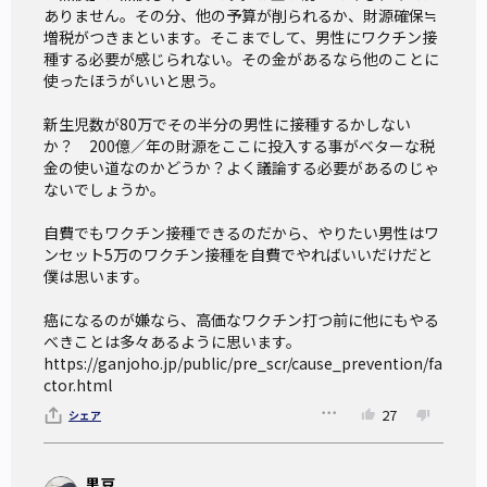
ありません。その分、他の予算が削られるか、財源確保≒
増税がつきまといます。そこまでして、男性にワクチン接
種する必要が感じられない。その金があるなら他のことに
使ったほうがいいと思う。

新生児数が80万でその半分の男性に接種するかしない
か？　200億／年の財源をここに投入する事がベターな税
金の使い道なのかどうか？よく議論する必要があるのじゃ
ないでしょうか。

自費でもワクチン接種できるのだから、やりたい男性はワ
ンセット5万のワクチン接種を自費でやればいいだけだと
僕は思います。

癌になるのが嫌なら、高価なワクチン打つ前に他にもやる
べきことは多々あるように思います。

https://ganjoho.jp/public/pre_scr/cause_prevention/fa
ctor.html
27
シェア
黒豆