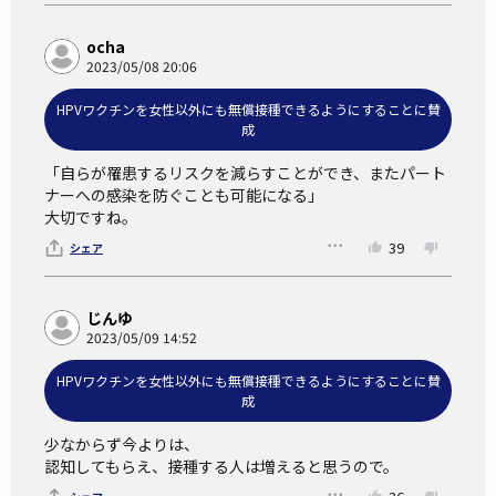
HPVに感染してから子宮頸がんを罹患するまで
ocha
そもそもHPVウイルスはどのように癌化し、ワクチンはどの
2023/05/08 20:06
ような種類があるのか、子宮頸がんを例に触れておきたい。
HPVワクチンを女性以外にも無償接種できるようにすることに賛
HPVと子宮頸がんの因果関係は、1982年にドイツのウイルス
成
学者であるハラルド・ツァ・ハウゼン氏によって明らかにさ
「自らが罹患するリスクを減らすことができ、またパート
れた。
ナーへの感染を防ぐことも可能になる」

HPVは200種類以上のタイプ（遺伝子型）があり、そのうち
大切ですね。
の15種類は子宮頸がんの要因となるタイプであることが現時
39
シェア
点で判っている。
HPVに感染してから、癌化するにはいくつかの段階がある。
じんゆ
2023/05/09 14:52
HPVワクチンを女性以外にも無償接種できるようにすることに賛
成
少なからず今よりは、

認知してもらえ、接種する人は増えると思うので。