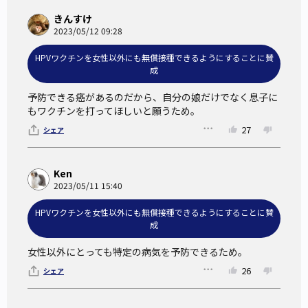
きんすけ
2023/05/12 09:28
HPVワクチンを女性以外にも無償接種できるようにすることに賛
成
予防できる癌があるのだから、自分の娘だけでなく息子に
【HPVワクチン接種に関する海外事例
もワクチンを打ってほしいと願うため。
MSD Connectより】
27
シェア
HPVワクチンを性別問わず接種推奨するメリット
Ken
2023/05/11 15:40
■自分が感染しない、相手にも感染させないという意識のも
HPVワクチンを女性以外にも無償接種できるようにすることに賛
と、感染予防に高い相乗効果を得ることができる
成
■「女性が受けるもの」というイメージが変わり、多くの人
女性以外にとっても特定の病気を予防できるため。
が自分ごととして考え、HPVへの正しい理解や認知が高まる
26
シェア
■ワクチンを受けるだけではなく、定期的な検診など予防の
継続や早期発見に繋げることができる